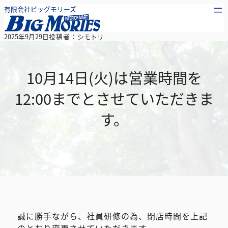
内
有限会社ビッグモリーズ
容
を
2025年9月29日
投稿者：
シモトリ
ス
キ
ッ
10月14日(火)は営業時間を
プ
12:00までとさせていただきま
す。
誠に勝手ながら、社員研修の為、閉店時間を上記