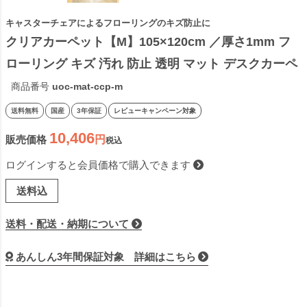
キャスターチェアによるフローリングのキズ防止に
クリアカーペット【M】105×120cm ／厚さ1mm フ
ローリング キズ 汚れ 防止 透明 マット デスクカーペ
ット チェアマット 床暖房対応 床 ゆか キャスター 椅
商品番号
uoc-mat-ccp-m
子 傷防止
送料無料
国産
3年保証
レビューキャンペーン対象
10,406
販売価格
税込
ログインすると会員価格で購入できます
送料込
送料・配送・納期について
あんしん3年間保証対象 詳細はこちら