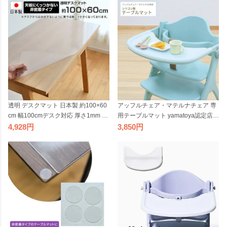
用品
品
透明 デスクマット 日本製 約100×60
アッフルチェア・マテルナチェア 専
cm 幅100cmデスク対応 厚さ1mm 長
用テーブルマット yamatoya認定店
方形 学習机 スティック Stick 杉工場
シリコン製 汚れ防止 傷防止 テーブ
4,928
3,850
無地 非密着 すべり止めシール付き
ルシート お食事シート ベビーチェア
ビッグモリーズ
用品