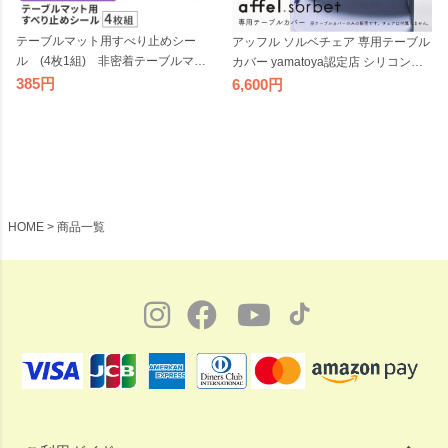
テーブルマット用すべり止めシー
アッフル ソルベチェア 専用テーブル
ル (4枚1組) 非密着テーブルマッ
カバー yamatoya認定店 シリコン製
ト用 アクリル板マット用 滑り止め
汚れ防止 傷防止 テーブルマット お
385
6,600
ずれ防止 ズレ防止 両面シール 【3
食事シート
9】
HOME
商品一覧