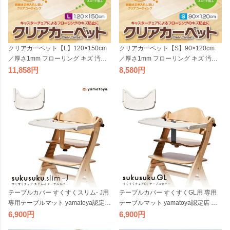
クリアカーペット【L】120×150cm
クリアカーペット【S】90×120cm
／厚さ1mm フローリング キズ 汚れ
／厚さ1mm フローリング キズ 汚れ
防止 透明 マット デスクカーペット
防止 透明 マット デスクカーペット
11,858
8,580
チェアマット 床暖房対応 床 ゆか キ
チェアマット 床暖房対応 床 ゆか キ
ャスター 椅子 傷防止
ャスター 椅子 床 ゆか キャスター 椅
子 傷防止
テーブルカバー すくすくスリム- J用
テーブルカバー すくすくGL用 専用
専用テーブルマット yamatoya認定店
テーブルマット yamatoya認定店 シ
シリコン製 汚れ防止 傷防止 テーブ
リコン製 汚れ防止 傷防止 テーブル
6,900
6,900
ルシート お食事シート ベビーチェア
シート お食事シート ベビーチェア用