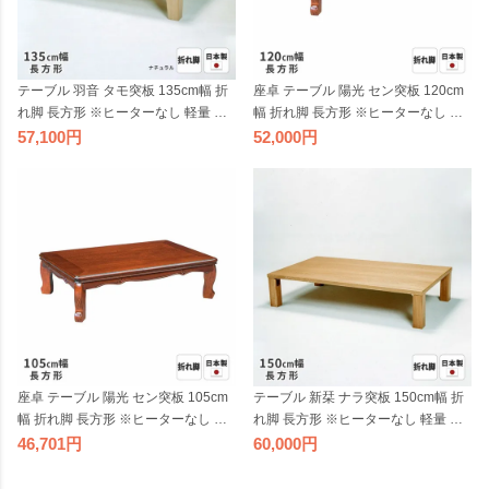
テーブル 羽音 タモ突板 135cm幅 折
座卓 テーブル 陽光 セン突板 120cm
れ脚 長方形 ※ヒーターなし 軽量 軽
幅 折れ脚 長方形 ※ヒーターなし 折
い 折り畳み 折りたたみ 座卓 ローテ
り畳み 折りたたみ ローテーブル リ
57,100
52,000
ーブル リビングテーブル 和風 和モ
ビングテーブル 和風 和モダン 天然
ダン 天然木 木製 日本製 国産【受
木 木製 日本製 国産
注】
座卓 テーブル 陽光 セン突板 105cm
テーブル 新栞 ナラ突板 150cm幅 折
幅 折れ脚 長方形 ※ヒーターなし 折
れ脚 長方形 ※ヒーターなし 軽量 軽
り畳み 折りたたみ ローテーブル リ
い 折り畳み 折りたたみ 座卓 ローテ
46,701
60,000
ビングテーブル 和風 和モダン 天然
ーブル リビングテーブル シンプル
木 木製 日本製 国産
ナチュラル 天然木 木製 日本製 国産