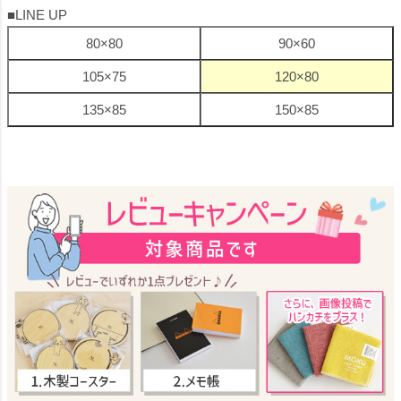
■LINE UP
80×80
90×60
105×75
120×80
135×85
150×85