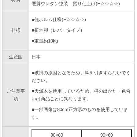
硬質ウレタン塗装 摺り仕上げ(F☆☆☆☆)
■低ホルム仕様(F☆☆☆☆)
仕様
■折れ脚（レバータイプ）
■重量約10kg
生産国
日本
■破損の原因となるため、脚を引きずらないでく
ださい。
ご注意事
■天然木を使用しているため、柄の出かた・色合
項
いは商品ごとに異なります。
■一部画像は80cm正方形のものを使用していま
す。
80×80
90×60