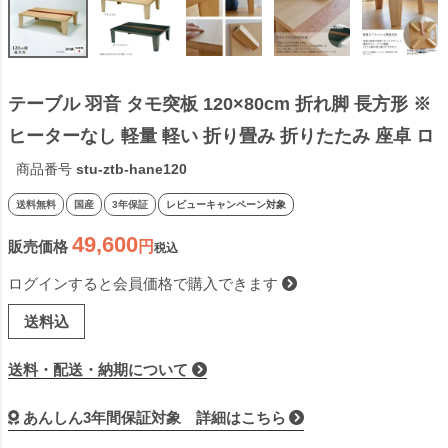
テーブル 羽音 タモ突板 120×80cm 折れ脚 長方形 ※
ヒーターなし 軽量 軽い 折り畳み 折りたたみ 座卓 ロ
ーテーブル リビングテーブル 和風 和モダン 天然木 
商品番号
stu-ztb-hane120
木製 日本製 国産【受注】
送料無料
国産
3年保証
レビューキャンペーン対象
49,600
販売価格
税込
ログインすると会員価格で購入できます
送料込
送料・配送・納期について
あんしん3年間保証対象 詳細はこちら