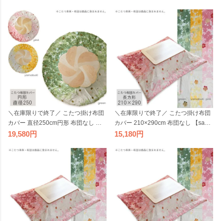
＼在庫限りで終了／ こたつ掛け布団
＼在庫限りで終了／ こたつ掛け布団
カバー 直径250cm円形 布団なし 【s
カバー 210×290cm 布団なし 【sakur
akura グリーン ピンク やまぶき】こ
a グリーン ピンク やまぶき】長方形
19,580
15,180
たつカバー コタツカバー こたつ布団
こたつカバー コタツカバー こたつ布
カバー 丸 丸形 円型 桜 花柄 イエロー
団カバー 桜 花柄 イエロー 黄色 緑色
黄色 緑色国産 日本製 ビッグモリー
国産 日本製 ビッグモリーズ
ズ