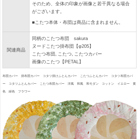
そのため、全体の印象が画像と若干異なる場合
がございます。
■こたつ本体・布団は商品に含まれません。
同柄のこたつ布団 sakura
ヌードこたつ掛布団【φ205】
関連商品
こたつ布団
,
こたつ
,
こたつカバー
画像のこたつ【PETAL】
布団カバー 掛布団カバー コタツ掛けふとんカバー こたつふとんカバー コタツ布団カバ
ー コタツふとんカバー こたつ布団カバー 洋風 和風 和モダン コットン イエロー 黄
色 緑色 フラワー