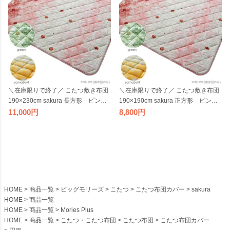
モリーズ
＼在庫限りで終了／ こたつ敷き布団
＼在庫限りで終了／ こたつ敷き布団
190×230cm sakura 長方形 ピンク
190×190cm sakura 正方形 ピンク
グリーン やまぶき 桜 こたつ敷布団
グリーン やまぶき 桜 こたつ敷布
11,000
8,800
こたつ敷き布団 花柄 国産 日本製
団 花柄 国産 日本製 ビッグモリー
ビッグモリーズ
ズ
HOME
商品一覧
ビッグモリーズ
こたつ
こたつ布団カバー
sakura
HOME
商品一覧
HOME
商品一覧
Mories Plus
HOME
商品一覧
こたつ・こたつ布団
こたつ布団
こたつ布団カバー