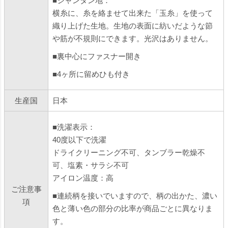
■シャンタン地：
横糸に、糸を絡ませて出来た「玉糸」を使って
織り上げた生地。生地の表面に紡いだような節
や筋が不規則にできます。光沢はありません。
■裏中心にファスナー開き
■4ヶ所に留めひも付き
生産国
日本
■洗濯表示：
40度以下で洗濯
ドライクリーニング不可、タンブラー乾燥不
可、塩素・サラシ不可
アイロン温度：高
ご注意事
■連続柄を接いでいますので、柄の出かた、濃い
項
色と薄い色の部分の比率が商品ごとに異なりま
す。