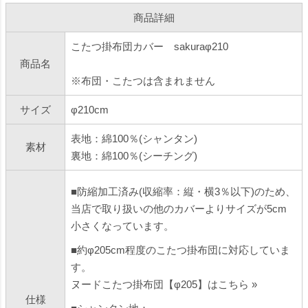
商品詳細
こたつ掛布団カバー sakuraφ210
商品名
※布団・こたつは含まれません
サイズ
φ210cm
表地：綿100％(シャンタン)
素材
裏地：綿100％(シーチング)
■防縮加工済み(収縮率：縦・横3％以下)のため、
当店で取り扱いの他のカバーよりサイズが5cm
小さくなっています。
■約φ205cm程度のこたつ掛布団に対応していま
す。
ヌードこたつ掛布団【φ205】はこちら »
仕様