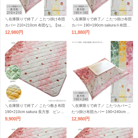
＼在庫限りで終了／ こたつ掛け布団
＼在庫限りで終了／ こたつ掛け布団
カバー 210×210cm 布団なし 【sakur
カバー 190×190cm sakura※布団な
a グリーン ピンク やまぶき】正方形
し 正方形 こたつカバー グリーン
12,980
11,880
こたつカバー コタツカバー こたつ布
ピンク やまぶき コタツカバー こた
団カバー 桜 花柄 イエロー 黄色 緑色
つ布団カバー 桜 花柄 イエロー 黄色
国産 日本製 ビッグモリーズ
緑色 国産 日本製 ビッグモリーズ
＼在庫限りで終了／ こたつ敷き布団
＼在庫限りで終了／ こたつカバーこ
190×210cm sakura 長方形 ピンク
たつ掛け布団カバー 190×240cm 布
グリーン やまぶき 桜 こたつ敷布団
団なし 【sakura グリーン ピンク や
9,900
12,980
こたつ敷き布団 花柄 国産 日本製
まぶき】長方形 こたつカバー コタツ
ビッグモリーズ
カバー こたつ布団カバー 桜 花柄 イ
エロー 黄色 緑色 国産 日本製 ビッグ