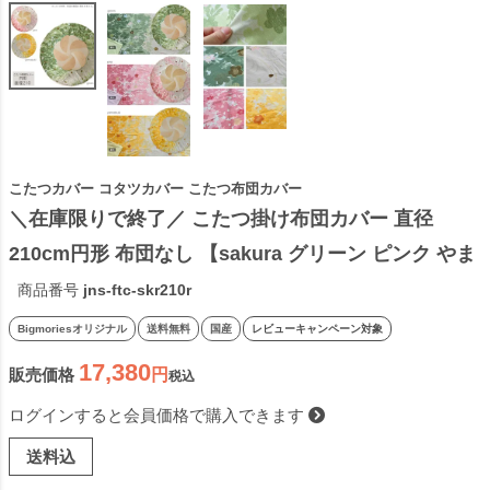
こたつカバー コタツカバー こたつ布団カバー
＼在庫限りで終了／ こたつ掛け布団カバー 直径
210cm円形 布団なし 【sakura グリーン ピンク やま
ぶき】円形 丸形 円型 桜 花柄 φ210cm イエロー 黄
商品番号
jns-ftc-skr210r
色 緑色国産 日本製 ビッグモリーズ
Bigmoriesオリジナル
送料無料
国産
レビューキャンペーン対象
17,380
販売価格
税込
ログインすると会員価格で購入できます
送料込