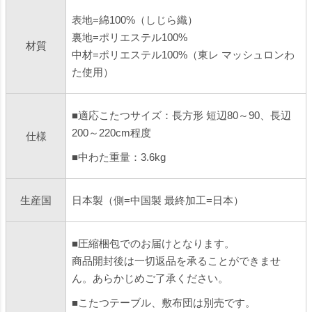
表地=綿100%（しじら織）
裏地=ポリエステル100%
材質
中材=ポリエステル100%（東レ マッシュロンわ
た使用）
■適応こたつサイズ：長方形 短辺80～90、長辺
200～220cm程度
仕様
■中わた重量：3.6kg
生産国
日本製（側=中国製 最終加工=日本）
■圧縮梱包でのお届けとなります。
商品開封後は一切返品を承ることができませ
ん。あらかじめご了承ください。
■こたつテーブル、敷布団は別売です。