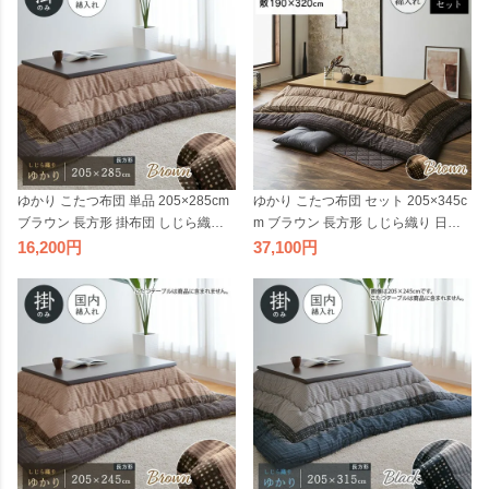
ゆかり こたつ布団 単品 205×285cm
ゆかり こたつ布団 セット 205×345c
ブラウン 長方形 掛布団 しじら織り
m ブラウン 長方形 しじら織り 日本
日本製 和風 和モダン シック 角 大判
製 和風 掛布団 敷布団 大判 和モダン
16,200
37,100
シック 角