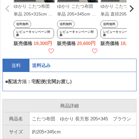
ゆかり こたつ布団
ゆかり こたつ布団
ゆかり こたつ布団
単品 205×315cm ブ
単品 205×345cm ブ
単品 直径205cm ブ
ラック 長方形 掛布
ラック 長方形 掛布
ラック 円形 掛布団
送料無料
送料無料
送料無料
団 しじら織り 日本
団 しじら織り 日本
しじら織り 日本製
レビューキャンペーン対
レビューキャンペーン対
レビューキャンペーン対
象
象
象
製 和風 和モダン シ
製 和風 和モダン シ
和風 和モダン 円型
販売価格
19,300
販売価格
20,600
販売価格
18,700
ック 角 大判
ック 角 大判
丸型 シック 丸グ
ー モノトーン
送料
送料込み
■配送方法：宅配便(玄関お渡し)
商品詳細
商品名
こたつ布団 ゆかり 長方形 205×345 ブラウン
サイズ
約205×345cm