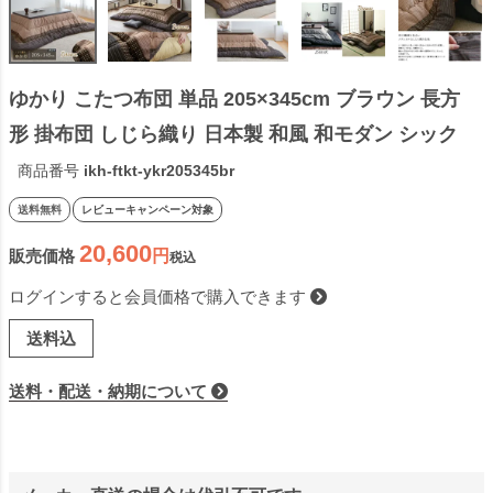
ゆかり こたつ布団 単品 205×345cm ブラウン 長方
形 掛布団 しじら織り 日本製 和風 和モダン シック 
角 大判
商品番号
ikh-ftkt-ykr205345br
送料無料
レビューキャンペーン対象
20,600
販売価格
税込
ログインすると会員価格で購入できます
送料込
送料・配送・納期について