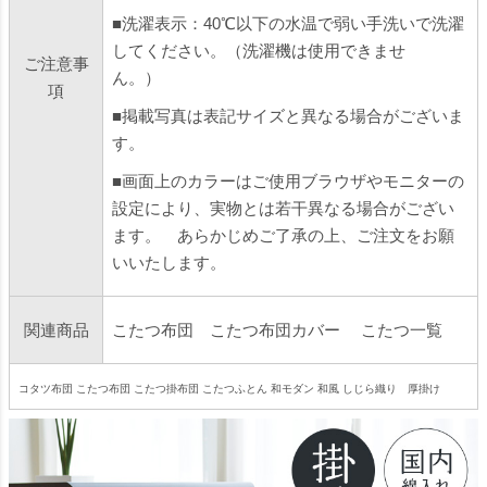
■洗濯表示：40℃以下の水温で弱い手洗いで洗濯
してください。（洗濯機は使用できませ
ご注意事
ん。）
項
■掲載写真は表記サイズと異なる場合がございま
す。
■画面上のカラーはご使用ブラウザやモニターの
設定により、実物とは若干異なる場合がござい
ます。 あらかじめご了承の上、ご注文をお願
いいたします。
関連商品
こたつ布団
こたつ布団カバー
こたつ一覧
コタツ布団 こたつ布団 こたつ掛布団 こたつふとん 和モダン 和風 しじら織り 厚掛け