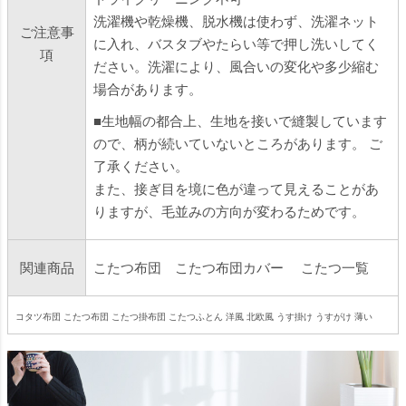
洗濯機や乾燥機、脱水機は使わず、洗濯ネット
ご注意事
に入れ、バスタブやたらい等で押し洗いしてく
項
ださい。洗濯により、風合いの変化や多少縮む
場合があります。
■生地幅の都合上、生地を接いで縫製しています
ので、柄が続いていないところがあります。 ご
了承ください。
また、接ぎ目を境に色が違って見えることがあ
りますが、毛並みの方向が変わるためです。
関連商品
こたつ布団
こたつ布団カバー
こたつ一覧
コタツ布団 こたつ布団 こたつ掛布団 こたつふとん 洋風 北欧風 うす掛け うすがけ 薄い