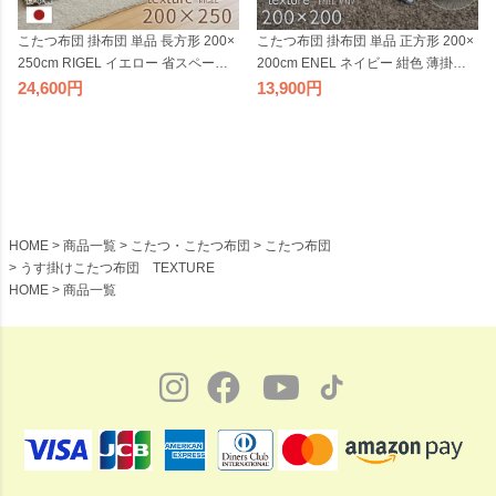
こたつ布団 掛布団 単品 正方形 200×
こたつ布団 掛布団 単品 長方形 200×
200cm ENEL ネイビー 紺色 薄掛け
250cm RIGEL イエロー 省スペース
省スペース 掛け布団 北欧 柄 日本製
薄掛け 掛け布団 黄色 マスタード シ
13,900
24,600
暖かい おしゃれ 2020 MC
ック 柄 日本製 暖かい おしゃれ 2023
MC
HOME
商品一覧
こたつ・こたつ布団
こたつ布団
うす掛けこたつ布団 TEXTURE
HOME
商品一覧