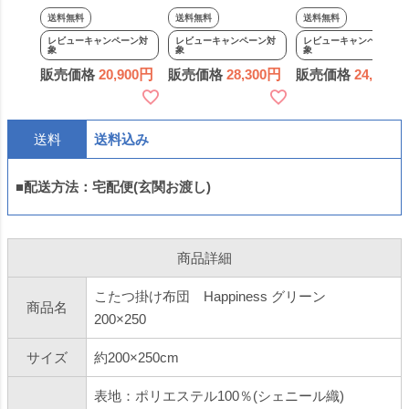
200×200cm
200×300cm
200×250cm
送料無料
送料無料
送料無料
Happiness グリーン
Happiness グリーン
Happiness アイボ
レビューキャンペーン対
レビューキャンペーン対
レビューキャンペーン対
象
象
象
緑 薄掛け 省スペー
省スペース 薄掛け
ー 省スペース 薄掛
販売価格
20,900
販売価格
28,300
販売価格
24,600
ス 掛け布団 北欧 柄
掛け布団 北欧 柄 緑
け 掛け布団 シック
日本製 暖かい おし
日本製 暖かい おし
柄 日本製 暖かい お
ゃれ 2023 MC
ゃれ 大判 2023 MC
しゃれ 2023 MC
送料
送料込み
■配送方法：宅配便(玄関お渡し)
商品詳細
こたつ掛け布団 Happiness グリーン
商品名
200×250
サイズ
約200×250cm
表地：ポリエステル100％(シェニール織)