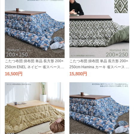
こたつ布団 掛布団 単品 長方形 200×
こたつ布団 掛布団 単品 長方形 200×
250cm ENEL ネイビー 省スペース
250cm Hamina カーキ 省スペース 薄
薄掛け 掛け布団 紺色 シック 柄 日本
掛け グリーン 緑 掛け布団 北欧 柄 日
16,500
15,800
製 暖かい おしゃれ 2020 MC
本製 暖かい おしゃれ MC