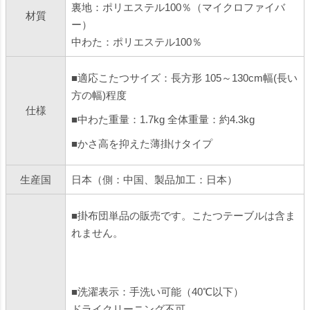
裏地：ポリエステル100％（マイクロファイバ
材質
ー）
中わた：ポリエステル100％
■適応こたつサイズ：長方形 105～130cm幅(長い
方の幅)程度
仕様
■中わた重量：1.7kg 全体重量：約4.3kg
■かさ高を抑えた薄掛けタイプ
生産国
日本（側：中国、製品加工：日本）
■掛布団単品の販売です。こたつテーブルは含ま
れません。
■洗濯表示：手洗い可能（40℃以下）
ドライクリーニング不可