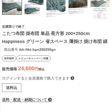
在庫限りで終了
こたつ布団 掛布団 単品 長方形 200×250cm 
Happiness グリーン 省スペース 薄掛け 掛け布団 緑 
シック 柄 日本製 暖かい おしゃれ 2023 MC
商品番号
ikh-ftkt-hpn200250gn
送料無料
レビューキャンペーン対象
24,600
販売価格
税込
ログインすると会員価格で購入できます
送料込
送料・配送・納期について