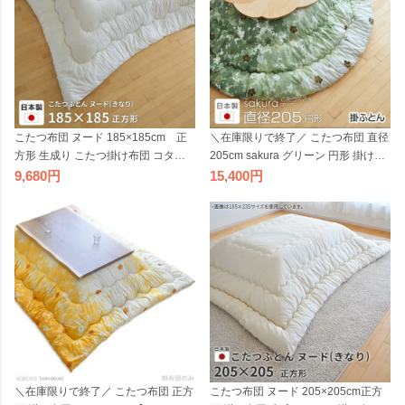
こたつ布団 ヌード 185×185cm 正
＼在庫限りで終了／ こたつ布団 直径
方形 生成り こたつ掛け布団 コタツ
205cm sakura グリーン 円形 掛け布
布団 掛布団 厚掛け 国産 日本製
団 桜 円型 丸 こたつ掛布団 こたつふ
9,680
15,400
とん こたつ掛け布団 国産 日本製 丸
形 ビッグモリーズ
＼在庫限りで終了／ こたつ布団 正方
こたつ布団 ヌード 205×205cm正方