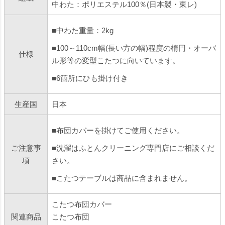
中わた：ポリエステル100％(日本製・東レ)
■中わた重量：2kg
■100～110cm幅(長い方の幅)程度の楕円・オーバ
仕様
ル形等の変型こたつに向いています。
■6箇所にひも掛け付き
生産国
日本
■布団カバーを掛けてご使用ください。
ご注意事
■洗濯はふとんクリーニング専門店にご相談くだ
項
さい。
■こたつテーブルは商品に含まれません。
こたつ布団カバー
関連商品
こたつ布団