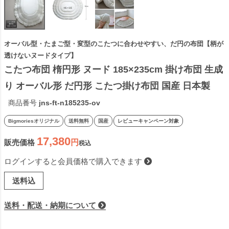
オーバル型・たまご型・変型のこたつに合わせやすい、だ円の布団【柄が
透けないヌードタイプ】
こたつ布団 楕円形 ヌード 185×235cm 掛け布団 生成
り オーバル形 だ円形 こたつ掛け布団 国産 日本製
商品番号
jns-ft-n185235-ov
Bigmoriesオリジナル
送料無料
国産
レビューキャンペーン対象
17,380
販売価格
税込
ログインすると会員価格で購入できます
送料込
送料・配送・納期について