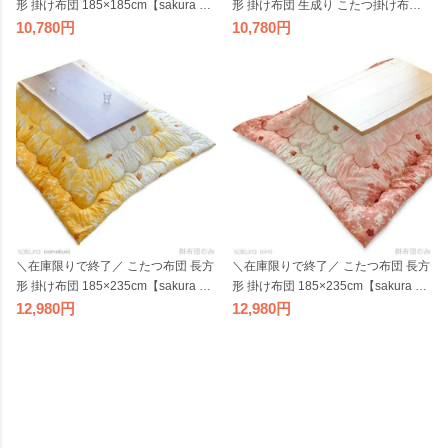
形 掛け布団 185×185cm【sakura や
形 掛け布団 生成り こたつ掛け布団
まぶき】桜 こたつ掛けふとん コタツ
厚掛布団 国産 日本製
10,780
10,780
布団 こたつ掛布団 イエロー 国産 日
本製 ビッグモリーズ
＼在庫限りで終了／ こたつ布団 長方
＼在庫限りで終了／ こたつ布団 長方
形 掛け布団 185×235cm【sakura や
形 掛け布団 185×235cm【sakura ピ
まぶき】こたつ掛けふとん コタツ布
ンク】桜 こたつ掛けふとん コタツ布
12,980
12,980
団 こたつ掛布団 イエロー 国産 日本
団 こたつ掛布団 国産 日本製 ビッグ
製 ビッグモリーズ
モリーズ