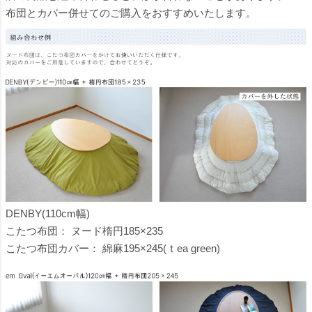
布団とカバー併せてのご購入をおすすめいたします。
DENBY(110cm幅)
こたつ布団：
ヌード楕円185×235
こたつ布団カバー：
綿麻195×245(ｔea green)