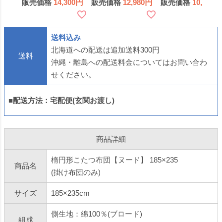
販売価格
14,300
販売価格
12,980
販売価格
10,780
製
送料込み
北海道への配送は追加送料300円
送料
沖縄・離島への配送料金についてはお問い合わ
せください。
■配送方法：宅配便(玄関お渡し)
商品詳細
楕円形こたつ布団【ヌード】 185×235
商品名
(掛け布団のみ)
サイズ
185×235cm
側生地：綿100％(ブロード)
組成