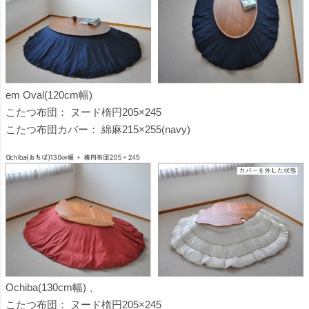
em Oval(120cm幅)
こたつ布団：
ヌード楕円205×245
こたつ布団カバー：
綿麻215×255(navy)
Ochiba(130cm幅)
、
こたつ布団：
ヌード楕円205×245