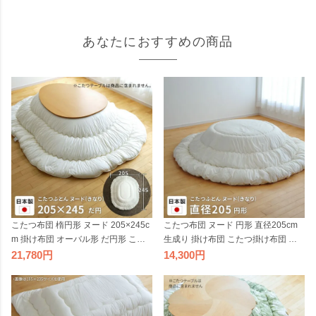
あなたにおすすめの商品
こたつ布団 楕円形 ヌード 205×245c
こたつ布団 ヌード 円形 直径205cm
m 掛け布団 オーバル形 だ円形 こた
生成り 掛け布団 こたつ掛け布団 丸
つ掛け布団 こたつふとん 生成り こ
形 丸型 円型 こたつ掛布団 厚掛け 国
21,780
14,300
たつ掛布団 国産 日本製 楕円型 こた
産 日本製
つテーブル