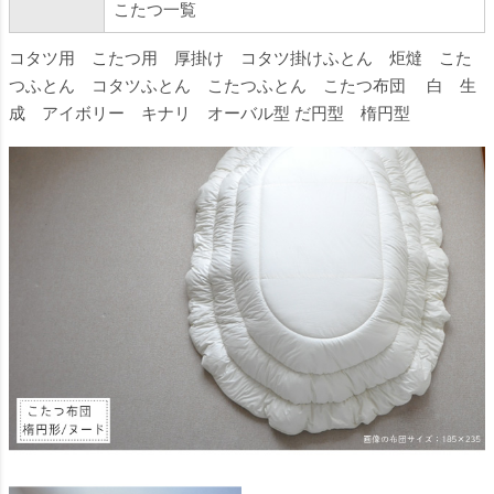
こたつ一覧
コタツ用 こたつ用 厚掛け コタツ掛けふとん 炬燵 こた
つふとん コタツふとん こたつふとん こたつ布団 白 生
成 アイボリー キナリ オーバル型 だ円型 楕円型