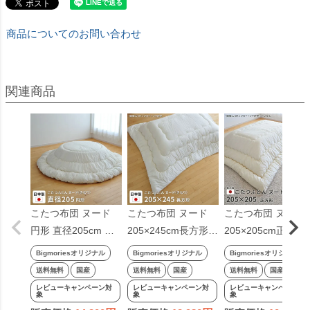
商品についてのお問い合わせ
こたつ布団 ヌード
こたつ布団 ヌード
こたつ布団 ヌード
円形 直径205cm 生
205×245cm長方形
205×205cm正方形
成り 掛け布団 こた
掛け布団 生成り こ
掛け布団 生成り こ
Bigmoriesオリジナル
Bigmoriesオリジナル
Bigmoriesオリジナル
つ掛け布団 丸形 丸
たつ掛けふとん 厚掛
たつ掛け布団 厚掛布
送料無料
国産
送料無料
国産
送料無料
国産
型 円型 こたつ掛布
け 国産 日本製
団 国産 日本製
レビューキャンペーン対
レビューキャンペーン対
レビューキャンペーン対
象
象
象
団 厚掛け 国産 日本