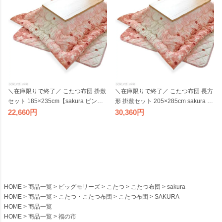
ッグモリーズ
ーズ
＼在庫限りで終了／ こたつ布団 掛敷
＼在庫限りで終了／ こたつ布団 長方
セット 185×235cm【sakura ピンク
形 掛敷セット 205×285cm sakura ピ
セット 】長方形 こたつ掛け布団 コ
ンク セット こたつ掛け布団 こたつ
22,660
30,360
タツ布団 こたつ掛布団 組布団 国産
ふとん こたつ掛布団 組布団 大判 国
日本製 ビッグモリーズ
産 日本製 ビッグモリーズ
HOME
商品一覧
ビッグモリーズ
こたつ
こたつ布団
sakura
HOME
商品一覧
こたつ・こたつ布団
こたつ布団
SAKURA
HOME
商品一覧
HOME
商品一覧
福の市