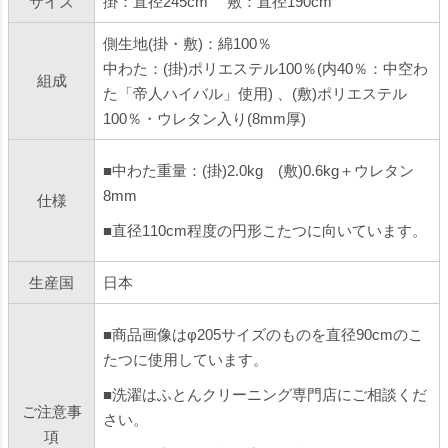
サイズ
掛：直径245cm 敷：直径190cm
側生地(掛・敷)：綿100％
中わた：(掛)ポリエステル100％(内40％：中空わ
組成
た「帝人ハイバル」使用) 、(敷)ポリエステル
100％・ウレタン入り(8mm厚)
■中わた重量：(掛)2.0kg (敷)0.6kg＋ウレタン
8mm
仕様
■直径110cm程度の円形こたつに向いています。
生産国
日本
■商品画像はφ205サイズのものを直径90cmのこ
たつに使用しています。
■洗濯はふとんクリーニング専門店にご相談くだ
ご注意事
さい。
項