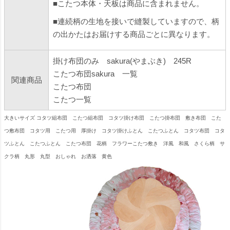
■こたつ本体・天板は商品に含まれません。
■連続柄の生地を接いで縫製していますので、柄
の出かたはお届けする商品ごとに異なります。
掛け布団のみ sakura(やまぶき) 245R
こたつ布団sakura 一覧
関連商品
こたつ布団
こたつ一覧
大きいサイズ コタツ組布団 こたつ組布団 コタツ掛け布団 こたつ掛布団 敷き布団 こた
つ敷布団 コタツ用 こたつ用 厚掛け コタツ掛けふとん こたつふとん コタツ布団 コタ
ツふとん こたつふとん こたつ布団 花柄 フラワーこたつ敷き 洋風 和風 さくら柄 サ
クラ柄 丸形 丸型 おしゃれ お洒落 黄色