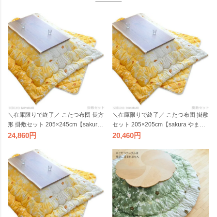
＼在庫限りで終了／ こたつ布団 長方
＼在庫限りで終了／ こたつ布団 掛敷
形 掛敷セット 205×245cm【sakura
セット 205×205cm【sakura やまぶ
やまぶき セット 】こたつ掛け布団
き セット 】正方形 掛桜 こたつ掛け
24,860
20,460
コタツ布団 こたつ掛布団 組布団 イ
布団 コタツ布団 こたつ掛布団 組布
エロー 国産 日本製 ビッグモリーズ
団 イエロー 国産 日本製 ビッグモリ
ーズ