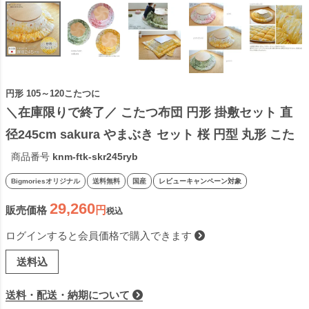
円形 105～120こたつに
＼在庫限りで終了／ こたつ布団 円形 掛敷セット 直
径245cm sakura やまぶき セット 桜 円型 丸形 こた
つ掛け布団 こたつふとん こたつ掛布団 組布団 イエ
商品番号
knm-ftk-skr245ryb
ロー 国産 日本製 ビッグモリーズ
Bigmoriesオリジナル
送料無料
国産
レビューキャンペーン対象
29,260
販売価格
税込
ログインすると会員価格で購入できます
送料込
送料・配送・納期について