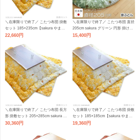
＼在庫限りで終了／ こたつ布団 掛敷
＼在庫限りで終了／ こたつ布団 直径
セット 185×235cm【sakura やまぶ
205cm sakura グリーン 円形 掛け布
き セット 】長方形 こたつ掛け布団
団 桜 円型 丸 こたつ掛布団 こたつふ
22,660
15,400
コタツ布団 こたつ掛布団 組布団 桜
とん こたつ掛け布団 国産 日本製 丸
イエロー 国産 日本製 ビッグモリー
形 ビッグモリーズ
ズ
＼在庫限りで終了／ こたつ布団 長方
＼在庫限りで終了／ こたつ布団 掛敷
形 掛敷セット 205×285cm sakura や
セット 185×185cm【sakura やまぶ
まぶき セット こたつ掛け布団こたつ
き セット 】正方形 桜 こたつ掛け
30,360
19,360
掛布団 こたつふとん こたつ掛布団
布団 コタツ布団 こたつ掛布団 組布
組布団 イエロー 大判 国産 日本製 ビ
団 イエロー 国産 日本製 ビッグモリ