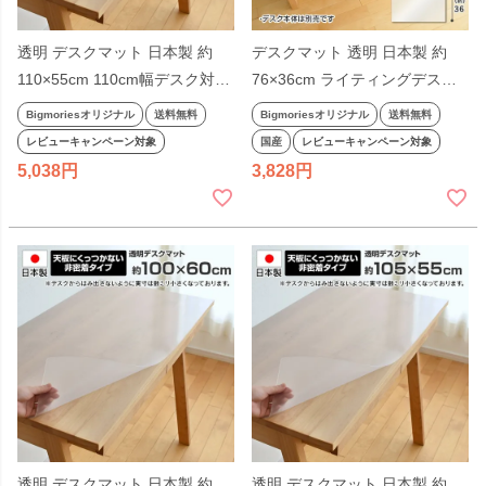
透明 デスクマット 日本製 約
デスクマット 透明 日本製 約
110×55cm 110cm幅デスク対応
76×36cm ライティングデスク
長方形 厚さ1mm 非密着タイプ
用 幅76cm 厚さ1mm 両面シー
Bigmoriesオリジナル
送料無料
Bigmoriesオリジナル
送料無料
無地 幅110cm 110cm幅 奥行
ル付き 非密着タイプ クリアー
レビューキャンペーン対象
国産
レビューキャンペーン対象
55cm 学習机 事務机 勉強机 デ
May ライティングビューロー用
5,038
3,828
スク 透明マット ビッグモリー
メイ ビッグモリーズ
ズ
透明 デスクマット 日本製 約
透明 デスクマット 日本製 約