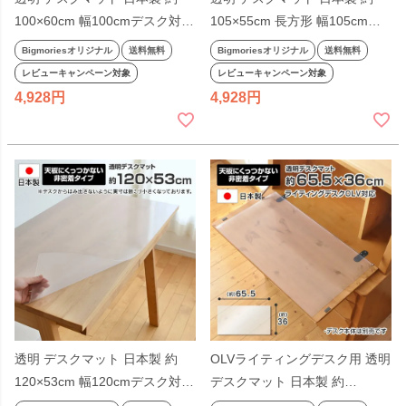
100×60cm 幅100cmデスク対応
105×55cm 長方形 幅105cm
厚さ1mm 長方形 学習机 スティ
105cm幅 学習机 事務机 厚さ
Bigmoriesオリジナル
送料無料
Bigmoriesオリジナル
送料無料
ック Stick 杉工場 無地 非密着
1mm 非密着タイプ 無地 奥行
レビューキャンペーン対象
レビューキャンペーン対象
すべり止めシール付き ビッグモ
55cm 透明マット ビッグモリー
4,928
4,928
リーズ
ズ
透明 デスクマット 日本製 約
OLVライティングデスク用 透明
120×53cm 幅120cmデスク対応
デスクマット 日本製 約
長方形 学習机 厚さ1mm LGY
65.5×36cm 厚さ1mm 両面シー