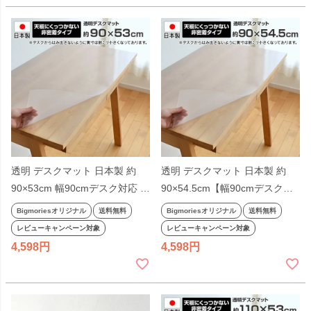
透明 デスクマット 日本製 約
透明 デスクマット 日本製 約
90×53cm 幅90cmデスク対応 長
90×54.5cm【幅90cmデスク対
方形 学習机 奥行53cm 厚さ
応】 MUCMOC対応 長方形 学
Bigmoriesオリジナル
送料無料
Bigmoriesオリジナル
送料無料
1mm LGY クッカ アルベロ プ
習机 厚さ1mm 奥行55cm 非密
レビューキャンペーン対象
レビューキャンペーン対象
ルッケ クオーレ レグシー 対応
着 ムックモック 無地 杉工場 幅
4,598
4,598
非密着 杉工場 無地 ビッグモリ
90 ビッグモリーズ
ーズ