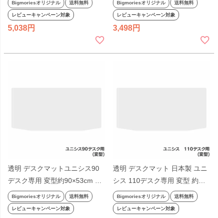
Bigmoriesオリジナル
送料無料
Bigmoriesオリジナル
送料無料
非密着 無地 杉工場 レグシー 奥
ル付き 非密着タイプ 学習机 ラ
レビューキャンペーン対象
レビューキャンペーン対象
行53cm ビッグモリーズ
イティングビューロー ビッグモ
5,038
3,498
リーズ
透明 デスクマットユニシス90
透明 デスクマット 日本製 ユニ
デスク専用 変型約90×53cm 日
シス 110デスク専用 変型 約
本製 厚さ1mm 学習机 非密着タ
110×53cm 厚さ1mm 非密着タ
Bigmoriesオリジナル
送料無料
Bigmoriesオリジナル
送料無料
イプ 幅90cm 無地 杉工場 ビッ
イプ 幅110cm 無地 杉工場 ビッ
レビューキャンペーン対象
レビューキャンペーン対象
グモリーズ
グモリーズ