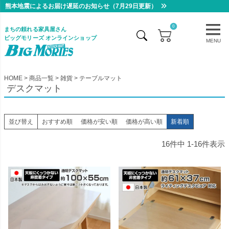
熊本地震によるお届け遅延のお知らせ（7月29日更新）
0
まちの頼れる家具屋さん
ビッグモリーズ オンラインショップ
MENU
HOME
商品一覧
雑貨
テーブルマット
デスクマット
並び替え
おすすめ順
価格が安い順
価格が高い順
新着順
16
件中
1
-
16
件表示