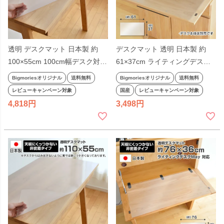
透明 デスクマット 日本製 約
デスクマット 透明 日本製 約
100×55cm 100cm幅デスク対応
61×37cm ライティングデスク
長方形 厚さ1mm 非密着タイプ
用 厚さ1mm 両面シール付き 非
Bigmoriesオリジナル
送料無料
Bigmoriesオリジナル
送料無料
無地 幅100cm 100cm幅 奥行
密着タイプ クリアー 対応：ピ
レビューキャンペーン対象
国産
レビューキャンペーン対象
55cm 学習机 事務机 勉強机 デ
ュアライティングビューロー
4,818
3,498
スク 透明マット ビッグモリー
Pure ビッグモリーズ
ズ