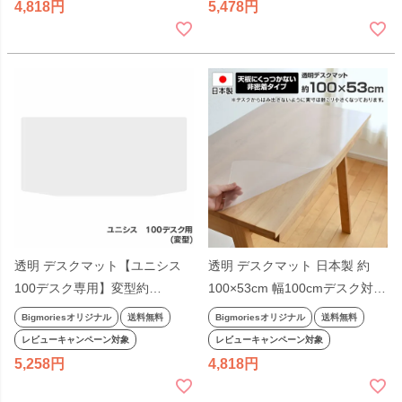
4,818
5,478
透明 デスクマット【ユニシス
透明 デスクマット 日本製 約
100デスク専用】変型約
100×53cm 幅100cmデスク対応
100×53cm 日本製 厚さ1mm 非
厚さ1mm 長方形 学習机 LGY
Bigmoriesオリジナル
送料無料
Bigmoriesオリジナル
送料無料
密着タイプ 幅100cm無地 杉工
クッカ レグシー スティック
レビューキャンペーン対象
レビューキャンペーン対象
場 ビッグモリーズ
Stick 杉工場 無地 非密着 ビッグ
5,258
4,818
モリーズ