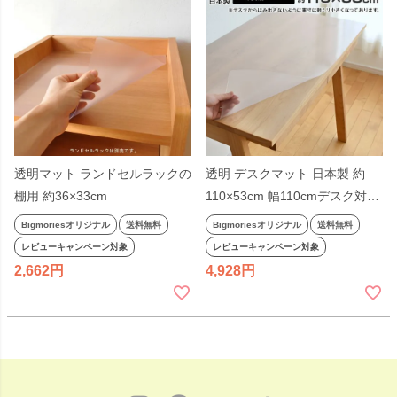
透明マット ランドセルラックの
透明 デスクマット 日本製 約
棚用 約36×33cm
110×53cm 幅110cmデスク対応
長方形 学習机 厚さ1mm 杉工場
Bigmoriesオリジナル
送料無料
Bigmoriesオリジナル
送料無料
LGY Kukka対応 非密着 クッカ
レビューキャンペーン対象
レビューキャンペーン対象
Kukka レグシー 無地 ビッグモ
2,662
4,928
リーズ