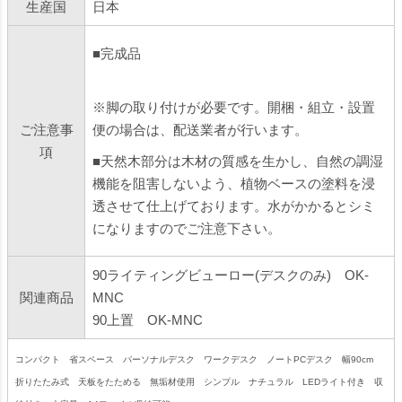
生産国
日本
■完成品
※脚の取り付けが必要です。開梱・組立・設置
ご注意事
便の場合は、配送業者が行います。
項
■天然木部分は木材の質感を生かし、自然の調湿
機能を阻害しないよう、植物ベースの塗料を浸
透させて仕上げております。水がかかるとシミ
になりますのでご注意下さい。
90ライティングビューロー(デスクのみ) OK-
関連商品
MNC
90上置 OK-MNC
コンパクト 省スペース パーソナルデスク ワークデスク ノートPCデスク 幅90cm
折りたたみ式 天板をたためる 無垢材使用 シンプル ナチュラル LEDライト付き 収