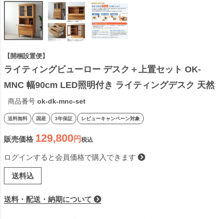
【開梱設置便】
ライティングビューロー デスク＋上置セット OK-
MNC 幅90cm LED照明付き ライティングデスク 天然
木 引出し付き 国産 テレワーク リモートワーク 日本
商品番号
ok-dk-mnc-set
製
送料無料
国産
3年保証
レビューキャンペーン対象
129,800
販売価格
税込
ログインすると会員価格で購入できます
送料込
送料・配送・納期について