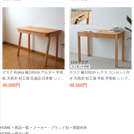
日本製 国産 テレワーク リモートワー
ト 引出し付き ダークブラウン 国産 テ
ク
レワーク リモートワーク
デスク Kukka 幅100cm アルダー 学習
デスク 幅100cm レクス コンセント付
机 天然木 杉工場 完成品 日本製 シンプ
き 天然木 杉工場 平机 学習机 シンプル
ル コンパクト ナチュラル 引出し付き
引出し付きリビング学習 抽斗付き ア
49,500
49,500
国産 テレワーク リモートワーク
ルダー材 4口 日本製 国産 テレワーク
リモートワーク
HOME
商品一覧
メーカー・ブランド別
岡製作所
HOME
商品一覧