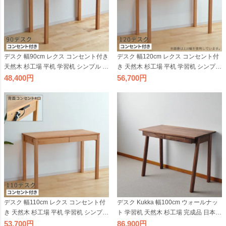
デスク 幅90cm レクス コンセント付き
デスク 幅120cm レクス コンセント付
天然木 杉工場 平机 学習机 シンプル リ
き 天然木 杉工場 平机 学習机 シンプル
ビング学習 90cm幅 コンパクト 引出し
120cm幅 引出し付きリビング学習 抽
48,400
56,700
付き 抽斗付き アルダー材 4口 日本製
斗付き アルダー材 4口 日本製 国産 テ
国産 テレワーク リモートワーク
レワーク リモートワーク
デスク 幅110cm レクス コンセント付
デスク Kukka 幅100cm ウォールナッ
き 天然木 杉工場 平机 学習机 シンプル
ト 学習机 天然木 杉工場 完成品 日本製
引出し付き 抽斗付き アルダー材 4口
オイル仕上げ 平机 シンプル コンパク
53,700
86,900