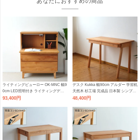
あなたにおすすめの商品
ライティングビューロー OK-MNC 幅9
デスク Kukka 幅90cm アルダー 学習机
0cm LED照明付き ライティングデス
天然木 杉工場 完成品 日本製 シンプル
ク 天然木 引出し付き 国産 テレワーク
コンパクト ナチュラル 引出し付き 国
93,400
48,400
リモートワーク 日本製
産 テレワーク リモートワーク