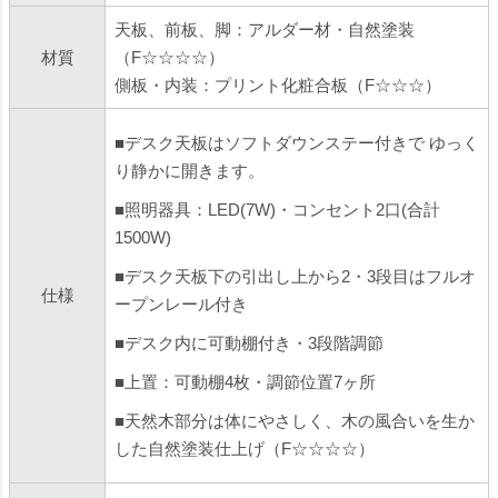
天板、前板、脚：アルダー材・自然塗装
材質
（F☆☆☆☆）
側板・内装：プリント化粧合板（F☆☆☆）
■デスク天板はソフトダウンステー付きで ゆっく
り静かに開きます。
■照明器具：LED(7W)・コンセント2口(合計
1500W)
■デスク天板下の引出し上から2・3段目はフルオ
仕様
ープンレール付き
■デスク内に可動棚付き・3段階調節
■上置：可動棚4枚・調節位置7ヶ所
■天然木部分は体にやさしく、木の風合いを生か
した自然塗装仕上げ（F☆☆☆☆）