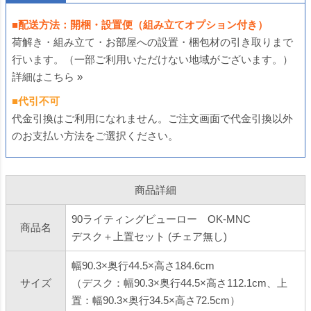
■配送方法：開梱・設置便（組み立てオプション付き）
荷解き・組み立て・お部屋への設置・梱包材の引き取りまで
行います。（一部ご利用いただけない地域がございます。）
詳細はこちら »
■代引不可
代金引換はご利用になれません。ご注文画面で代金引換以外
のお支払い方法をご選択ください。
商品詳細
90ライティングビューロー OK-MNC
商品名
デスク＋上置セット (チェア無し)
幅90.3×奥行44.5×高さ184.6cm
サイズ
（デスク：幅90.3×奥行44.5×高さ112.1cm、上
置：幅90.3×奥行34.5×高さ72.5cm）