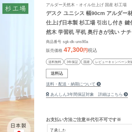
アルダー天然木・オイル仕上げ 国産 杉工場
デスク ユニシス 幅90cm アルダー
仕上げ日本製 杉工場 引出し付き 鍵
然木 学習机 平机 奥行きが浅い ナチ
ヒノキ 国産 テレワーク リモートワ
商品番号
sgk-dk-uns90a
47,300
税込
販売価格
送料無料
3年保証
国産
レビューキャンペーン対
送料込
送料・配送・納期について
あんしん3年間保証対象 詳細はこちら
お支払い方法ご注意※代引不可です※