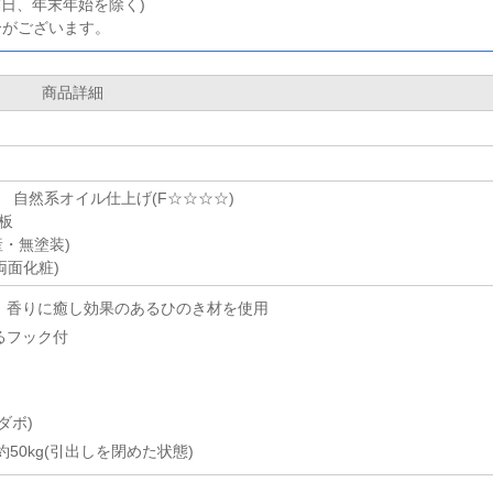
業日、年末年始を除く)
合がございます。
商品詳細
 自然系オイル仕上げ(F☆☆☆☆)
板
・無塗装)
両面化粧)
、香りに癒し効果のあるひのき材を使用
るフック付
ダボ)
約50kg(引出しを閉めた状態)