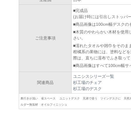
■完成品
(お届け時には引出しストッパ
■商品画像は100cm幅デスク
■木質のやわらかい木材を使用
ご注意事項
さい。
■濡れたタオルや雑巾をそのま
柑橘系の果物には、塗料などを
際は、直ちに濡布でふき取って
■商品画像はすべて100cm幅
ユニシスシリーズ一覧
関連商品
杉工場のチェア
杉工場のデスク
奥行きが浅い 省スペース ユニットデスク 兄弟で使う ツインデスクに 天然
ルダー無垢材 オイルフィニッシュ