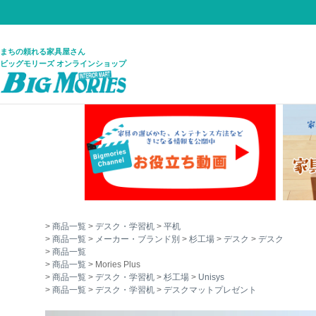
まちの頼れる家具屋さん
ビッグモリーズ オンラインショップ
商品一覧
デスク・学習机
平机
商品一覧
メーカー・ブランド別
杉工場
デスク
デスク
商品一覧
商品一覧
Mories Plus
商品一覧
デスク・学習机
杉工場
Unisys
商品一覧
デスク・学習机
デスクマットプレゼント