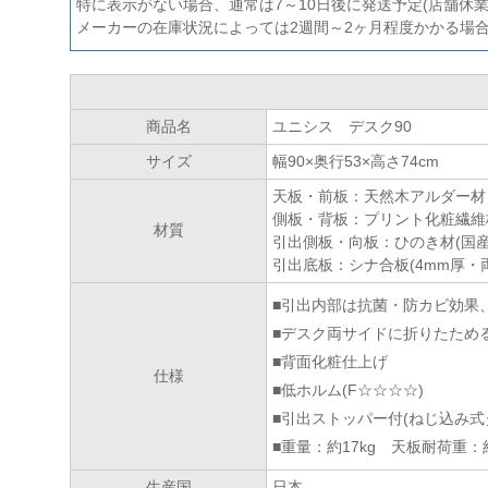
特に表示がない場合、通常は7～10日後に発送予定(店舗休
メーカーの在庫状況によっては2週間～2ヶ月程度かかる場
商品名
ユニシス デスク90
サイズ
幅90×奥行53×高さ74cm
天板・前板：天然木アルダー材
側板・背板：プリント化粧繊維
材質
引出側板・向板：ひのき材(国産
引出底板：シナ合板(4mm厚・
■引出内部は抗菌・防カビ効果
■デスク両サイドに折りたため
■背面化粧仕上げ
仕様
■低ホルム(F☆☆☆☆)
■引出ストッパー付(ねじ込み式
■重量：約17kg 天板耐荷重：
生産国
日本