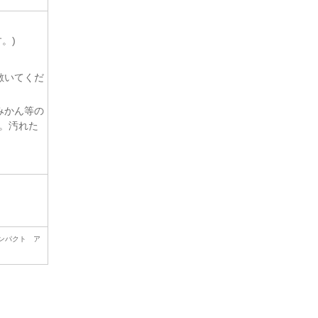
。)
敷いてくだ
みかん等の
。汚れた
ンパクト ア