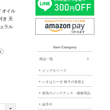
材 オイル
付き 天
ュラル 
ーク
Item Category
象
商品一覧
ビッグモリーズ
いすはりーず 椅子の張替え
家具のメンテナンス・補修用品
組手什