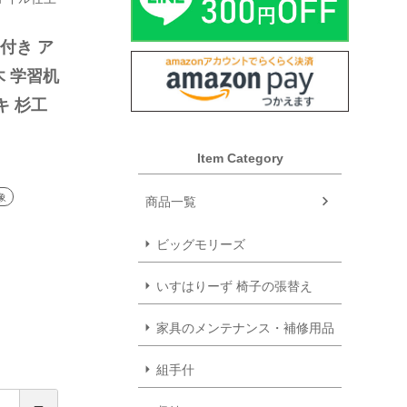
し付き ア
 学習机 
キ 杉工
 日本製
Item Category
象
商品一覧
ビッグモリーズ
いすはりーず 椅子の張替え
家具のメンテナンス・補修用品
組手什