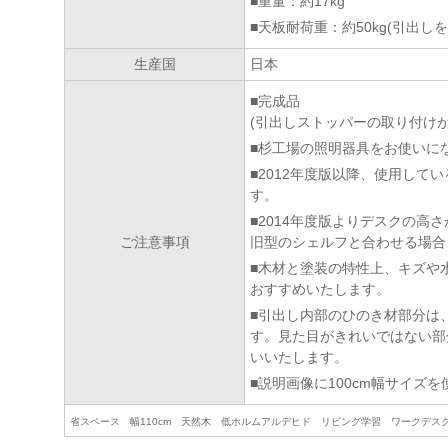
■重量：約17kg
■天板耐荷重：約50kg(引出し
生産国
日本
■完成品
(引出しストッパーの取り付けが
■杉工場の照明器具をお使いに
■2012年度版以降、使用し
す。
■2014年度版よりデスクの高さが
ご注意事項
旧型のシェルフと合わせる場合
■木材と塗装の特性上、キズや
おすすめいたします。
■引出し内部のひのき材部分は
す。見た目がきれいではない部
いいたします。
■説明画像に100cm幅サイズ
省スペース 幅110cm 天然木 低ホルムアルデヒド リビング学習 ワークデス