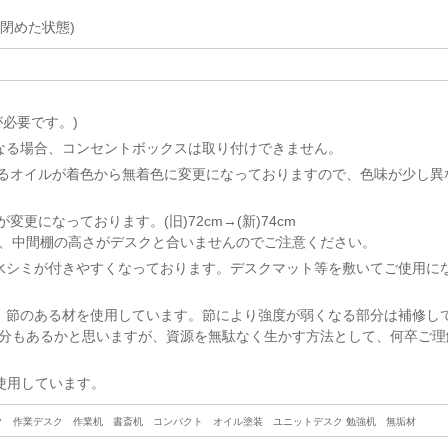
を閉めた状態)
必要です。)
なる場合、コンセントボックスは取り付けできません。
ているオイルが着色から無着色に変更になっておりますので、色味が少し異
変更になっております。(旧)72cm→(新)74cm
、中間棚の高さがデスクと合いませんのでご注意ください。
水シミが付きやすくなっております。デスクマット等を敷いてご使用に
、節のある材を使用しています。節により強度が弱くなる部分は補修し
分もあるかと思いますが、資源を無駄なく生かす方法として、何卒ご理
を使用しています。
ク 作業デスク 作業机 書斎机 コンパクト オイル塗装 ユニットデスク 勉強机 無垢材