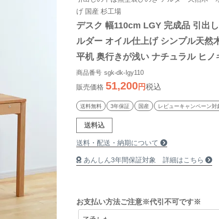
げ 国産 杉工場
デスク 幅110cm LGY 完成品 引出
ルダー オイル仕上げ シンプル天然木
平机 奥行きが浅い ナチュラル ヒノ
場 国産 テレワーク リモートワーク
商品番号
sgk-dk-lgy110
51,200
税込
販売価格
送料無料
3年保証
国産
レビューキャンペーン対
送料込
送料・配送・納期について
あんしん3年間保証対象 詳細はこちら
お支払い方法ご注意※代引不可です※