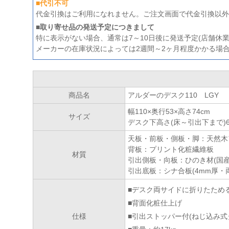
■代引不可
代金引換はご利用になれません。ご注文画面で代金引換以外
■取り寄せ品の発送予定につきまして
特に表示がない場合、通常は7～10日後に発送予定(店舗休
メーカーの在庫状況によっては2週間～2ヶ月程度かかる場
商品名
アルダーのデスク110 LGY
幅110×奥行53×高さ74cm
サイズ
デスク下高さ(床～引出下まで)63
天板・前板・側板・脚：天然木
背板：プリント化粧繊維板
材質
引出側板・向板：ひのき材(国産
引出底板：シナ合板(4mm厚・
■デスク両サイドに折りたため
■背面化粧仕上げ
仕様
■引出ストッパー付(ねじ込み式