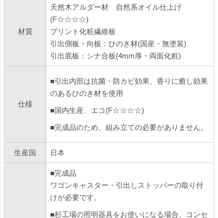
天然木アルダー材 自然系オイル仕上げ
(F☆☆☆☆)
材質
プリント化粧繊維板
引出側板・向板：ひのき材(国産・無塗装)
引出底板：シナ合板(4mm厚・両面化粧)
■引出内部は抗菌・防カビ効果、香りに癒し効果
のあるひのき材を使用
仕様
■国内生産、エコ(F☆☆☆☆)
■完成品のため、組み立ての必要がありません。
生産国
日本
■完成品
ワゴンキャスター・引出しストッパーの取り付
けが必要です。
■杉工場の照明器具をお使いになる場合、コンセ