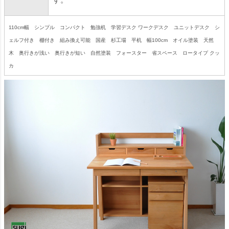
110cm幅 シンプル コンパクト 勉強机 学習デスク ワークデスク ユニットデスク シ
ェルフ付き 棚付き 組み換え可能 国産 杉工場 平机 幅100cm オイル塗装 天然
木 奥行きが浅い 奥行きが短い 自然塗装 フォースター 省スペース ロータイプ クッ
カ