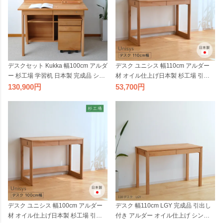
デスクセット Kukka 幅100cm アルダ
デスク ユニシス 幅110cm アルダー
ー 杉工場 学習机 日本製 完成品 シン
材 オイル仕上げ日本製 杉工場 引出
プル オイル仕上げ 引出し付き 天然
し付き 鍵付き 天然木 学習机 平机 奥
130,900
53,700
木 ナチュラル コンパクト 国産
行きが浅い ナチュラル ヒノキ 国産
デスク ユニシス 幅100cm アルダー
デスク 幅110cm LGY 完成品 引出し
材 オイル仕上げ日本製 杉工場 引出
付き アルダー オイル仕上げ シンプ