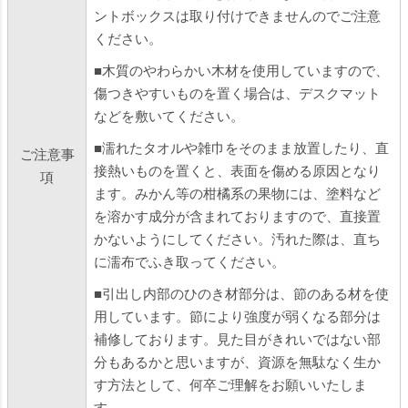
ントボックスは取り付けできませんのでご注意
ください。
■木質のやわらかい木材を使用していますので、
傷つきやすいものを置く場合は、デスクマット
などを敷いてください。
■濡れたタオルや雑巾をそのまま放置したり、直
ご注意事
接熱いものを置くと、表面を傷める原因となり
項
ます。みかん等の柑橘系の果物には、塗料など
を溶かす成分が含まれておりますので、直接置
かないようにしてください。汚れた際は、直ち
に濡布でふき取ってください。
■引出し内部のひのき材部分は、節のある材を使
用しています。節により強度が弱くなる部分は
補修しております。見た目がきれいではない部
分もあるかと思いますが、資源を無駄なく生か
す方法として、何卒ご理解をお願いいたしま
す。