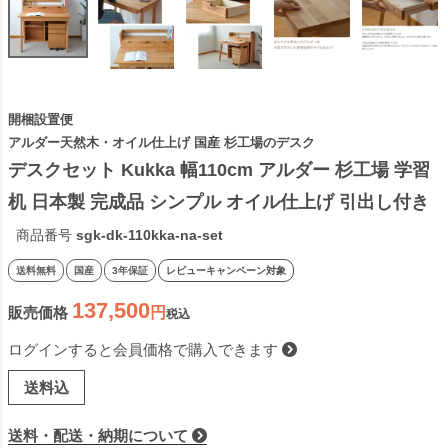
開梱設置便
アルダー天然木・オイル仕上げ 国産 杉工場のデスク
デスクセット Kukka 幅110cm アルダー 杉工場 学習
机 日本製 完成品 シンプル オイル仕上げ 引出し付き 
天然木 ナチュラル コンパクト 国産
商品番号
sgk-dk-110kka-na-set
送料無料
国産
3年保証
レビューキャンペーン対象
137,500
販売価格
税込
ログインすると会員価格で購入できます
送料込
送料・配送・納期について