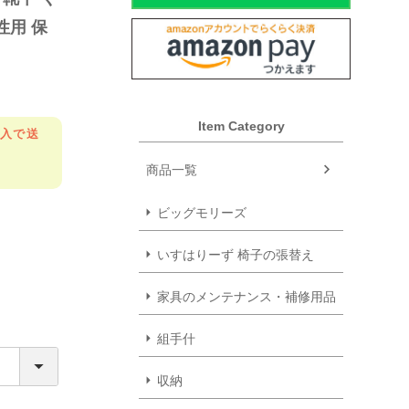
性用 保
Item Category
購入で送
商品一覧
ビッグモリーズ
いすはりーず 椅子の張替え
家具のメンテナンス・補修用品
組手什
収納