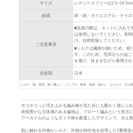
サイズ
レディースフリー(22.5~24.5cm
組成
綿・絹・ポリエステル・ナイロ
■洗濯の際は、ネットに入れて
は使用しないでください。長時
け、自然乾燥してください。
ご注意事項
■シルクは繊維が細いため、繰
す。このため、毛羽立ちが起こ
を避け、休ませながら着用され
生産国
日本
シルク 絹 保湿 肌に優しい シンプル 無地 保温 温かい ひえとり 冷え
ポコポコっと浮き上がる編み柄が見た目にも暖かく感じら
表情豊かな立体感のある編地は、フロート編みという技法
アーガイルのようなダイヤ柄を配置したデザインで、冷え
肌に触れる内側がシルク、外側が綿生地を使用した2重構造