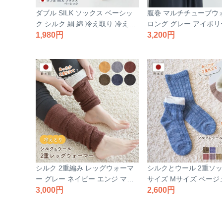
ダブル SILK ソックス ベーシッ
腹巻 マルチチューブウ
ク シルク 絹 綿 冷え取り 冷えと
ロング グレー アイボリ
り 靴下 冷え取り靴下 くつした
1,980
ー 冷え取り 冷えとり 
3,200
コットン レディース フリーサイ
ーマー レディース フ
ズ 二重 保温 暖かい 冬 RESTFO
女性用 保温 暖かい 冷
LK レストフォーク 日本製 【3
テックス 日本製 【39】
9】
シルク 2重編み レッグウォーマ
シルクとウール 2重ソッ
ー グレー ネイビー エンジ マス
サイズ Mサイズ ベージ
タード ブラック ブラウン 絹 ウ
3,000
ブラウン ピンク ブルー
2,600
ール 冷えとり メンズ レディース
絹 冷え取り 靴下 メン
保温 温活 暖かい あったか 冬 国
ース 保温 国産 日本製