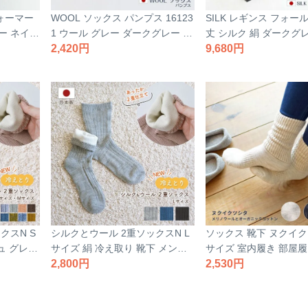
ォーマー
WOOL ソックス パンプス 16123
SILK レギンス フォール
ー ネイビ
1 ウール グレー ダークグレー ホ
丈 シルク 絹 ダークグ
ボディウォ
ワイト 薄手 冷え取り 靴下 くつ
2,420
ー ネイビー 冷え取り 
9,680
リーサイズ
した レディース フリーサイズ 女
フリーサイズ 女性用 保
え性 コン
性用 保温 暖かい 冬 RESTFOLK
RESTFOLK レストフ
レストフォーク 日本製 【39】
製
ソックス 靴下 ヌクイク
クスN S
シルクとウール 2重ソックスN L
サイズ 室内履き 部屋履
ュ グレー
サイズ 絹 冷え取り 靴下 メンズ
ウール コットン オーガ
2,530
 室内履き
レディース 日本製
2,800
つ下 くつした レディー
ズ レディ
ソックス 保温 暖かい 