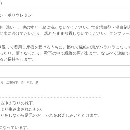
)
ン・ポリウレタン
押し洗いし、他の物と一緒に洗わないでください。蛍光増白剤・漂白剤
間水に浸けておいたり、濡れたまま放置しないでください。タンブラー
り返して着用し摩擦を受けるうちに、擦れて繊維の束がバラバラになっ
ったり、薄くなったり、靴下の中で繊維の屑が出ます。なるべく連続で
ると長持ちします。
取り 二重靴下 赤 灰色 黒
れる冷え取りの靴下。
により生み出されたもの。
取りをしながら足元のおしゃれをお楽しみいただけます。
になっています。