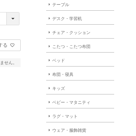
テーブル
デスク・学習机
チェア・クッション
する
こたつ・こたつ布団
ベッド
ません。
布団・寝具
キッズ
ベビー・マタニティ
ラグ・マット
ウェア・服飾雑貨