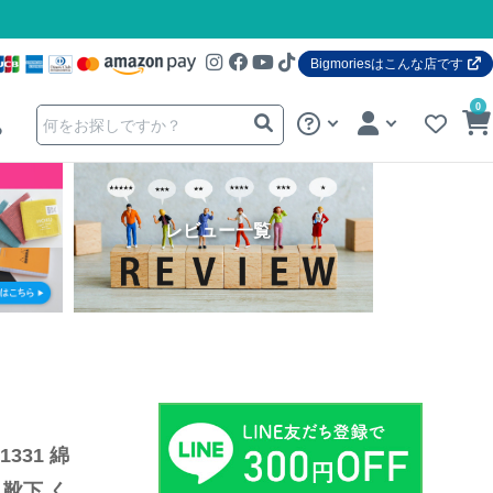
Bigmoriesはこんな店です
0
る
レビュー一覧
31 綿 
 靴下 く