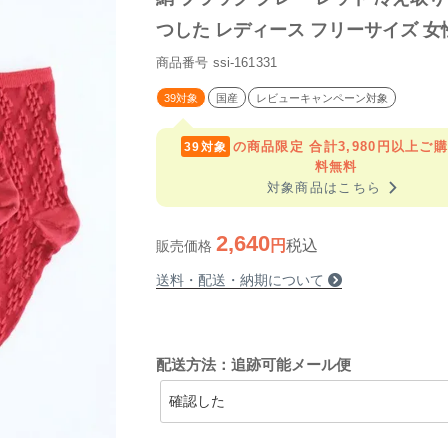
つした レディース フリーサイズ 女
温 暖かい 冬 日本製 【39】
商品番号
ssi-161331
39対象
国産
レビューキャンペーン対象
の商品限定
合計3,980円以上ご
39対象
料無料
navigate_next
対象商品はこちら
2,640
税込
販売価格
送料・配送・納期について
配送方法：追跡可能メール便