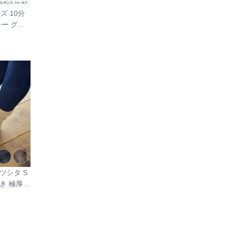
ズ 10分
レー グレ
レディース
温 暖かい
ォーク 日本
ツシタ S
き 極厚
ニック く
ス ルーム
冬 冷え性