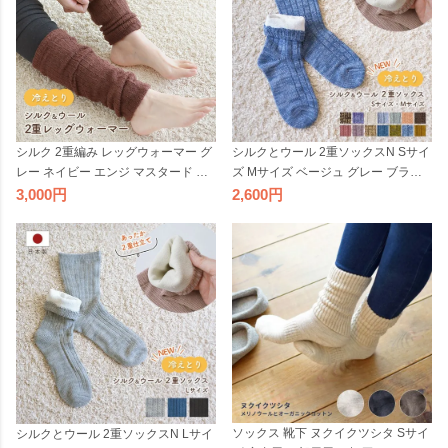
シルク 2重編み レッグウォーマー グ
シルクとウール 2重ソックスN Sサイ
レー ネイビー エンジ マスタード ブ
ズ Mサイズ ベージュ グレー ブラウ
ラック ブラウン 絹 ウール 冷えとり
ン ピンク ブルー 室内履き 絹 冷え取
3,000
2,600
メンズ レディース 保温 温活 暖かい
り 靴下 メンズ レディース 保温 国産
あったか 冬 国産 日本製
日本製
ソックス 靴下 ヌクイクツシタ Sサイ
シルクとウール 2重ソックスN Lサイ