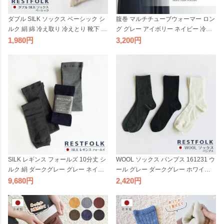
ダブル SILK ソックス ベーシック シ
腹巻 マルチチューブウォーマー ロン
ルク 絹 綿 冷え取り 冷えとり 靴下 冷
グ グレー アイボリー ネイビー 冷え
え取り靴下 くつした コットン レデ
取り 冷えとり ボディウォーマー レ
1,980
3,200
ィース フリーサイズ 二重 保温 暖か
ディース フリーサイズ 女性用 保温
い 冬 RESTFOLK レストフォーク 日
暖かい 冷え性 コンテックス 日本製
本製 【39】
【39】
SILK レギンス フォールズ 10分丈 シ
WOOL ソックス パンプス 161231 ウ
ルク 絹 ダークグレー グレー ネイビ
ール グレー ダークグレー ホワイト
ー 冷え取り レディース フリーサイ
薄手 冷え取り 靴下 くつした レディ
9,680
2,420
ズ 女性用 保温 暖かい RESTFOLK レ
ース フリーサイズ 女性用 保温 暖か
ストフォーク 日本製
い 冬 RESTFOLK レストフォーク 日
本製 【39】