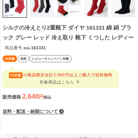
シルクの冷えとり2重靴下 ダイヤ 161331 綿 絹 ブラ
ック グレー レッド 冷え取り 靴下 くつした レディー
ス フリーサイズ 女性用 保温 暖かい 冬 日本製 
商品番号
ssi-161331
【39】
39対象
国産
レビューキャンペーン対象
の商品限定
合計3,980円以上ご購入で送料無料
39対象
navigate_next
対象商品はこちら
2,640
販売価格
税込
送料・配送・納期について