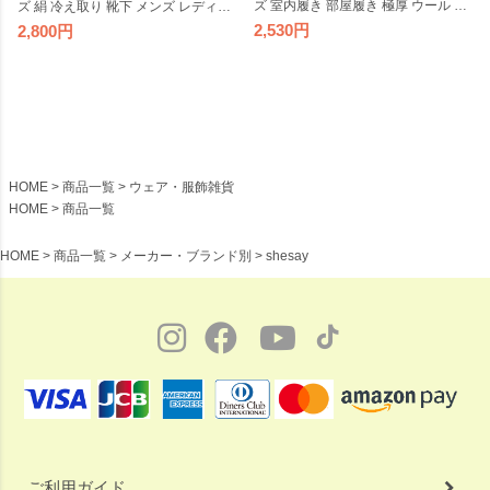
ズ 室内履き 部屋履き 極厚 ウール コ
ズ 絹 冷え取り 靴下 メンズ レディー
ットン オーガニック くつ下 くつし
ス 日本製
2,530
2,800
た レディース ルームソックス 保温
暖かい 冬 冷え性 国産 日本製
HOME
商品一覧
ウェア・服飾雑貨
HOME
商品一覧
HOME
商品一覧
メーカー・ブランド別
shesay
ご利用ガイド