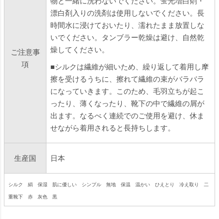
物と一緒に洗わないでください。蛍光増白剤・
漂白剤入りの洗剤は使用しないでください。長
時間水に浸けておいたり、濡れたまま放置しな
いでください。タンブラー乾燥は避け、自然乾
燥してください。
ご注意事
項
■シルクは繊維が細いため、繰り返して着用し摩
擦を受けるうちに、擦れて繊維の束がバラバラ
になっていきます。このため、毛羽立ちが起こ
ったり、薄くなったり、靴下の中で繊維の屑が
出ます。なるべく連続でのご使用を避け、休ま
せながら着用されると長持ちします。
生産国
日本
シルク 絹 保湿 肌に優しい シンプル 無地 保温 温かい ひえとり 冷え取り 二
重靴下 赤 灰色 黒