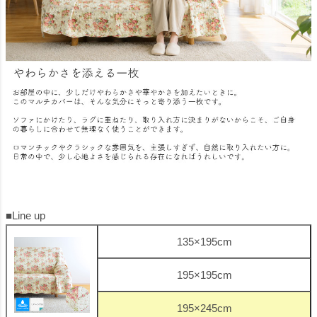
■Line up
135×195cm
195×195cm
195×245cm