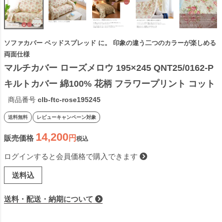
ソファカバー ベッドスプレッド に。 印象の違う二つのカラーが楽しめる
両面仕様
マルチカバー ローズメロウ 195×245 QNT25/0162-P 
キルトカバー 綿100% 花柄 フラワープリント コット
ン100% 北欧 ウォッシャブル ラグ マット 長方形 ソ
商品番号
clb-ftc-rose195245
ファカバー ベッドカバー 厚敷きカバー リバーシブル
送料無料
レビューキャンペーン対象
14,200
販売価格
税込
ログインすると会員価格で購入できます
送料込
送料・配送・納期について