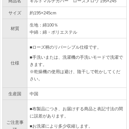
商品名
キルトマルチカバー ローズメロウ 195×245
サイズ
約195×245cm
生地：綿100％
材質
中綿：綿・ポリエステル
■ローズ柄のリバーシブル仕様です。
■手洗いまたは、洗濯機の手洗いモードで洗濯で
仕様
きます。
※乾燥機の使用は避け、陰干しで乾かしてくだ
さい。
生産国
中国
■布製品につき、お届けする商品と表記寸法の間
に誤差があります。
ご注意事
■お洗濯により多少収縮します。