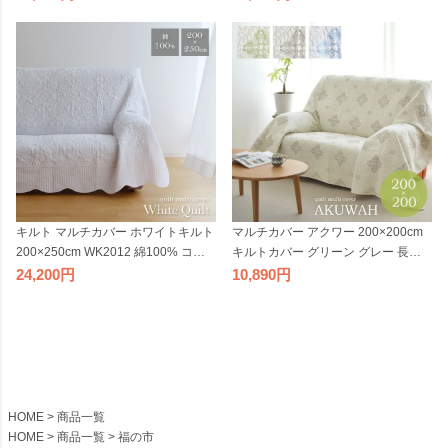
ォッシャブル ラグ マット こたつ布
ブル ラグ マット こたつ布団カバー
団カバー ベッドカバー ベッドスプレ
ベッドカバー ベッドスプレッド ソフ
ッド ソファカバー 正方形 リバーシ
ァカバー 長方形 角型
ブル
マルチカバー アクワー 200×200cm
キルト マルチカバー ホワイトキルト
キルトカバー グリーン グレー 長方
200×250cm WK2012 綿100% コッ
形 コットン100% 綿 洗える ウォッシ
トン100% ホワイト 無地 ウォッシャ
10,890
24,200
ャブル ソファカバー こたつ布団カバ
ブル ラグ マット こたつ布団カバー
ー ベッドスプレッド 北欧 刺繍
ベッドカバー ベッドスプレッド ソフ
ァカバー 長方形 角型
HOME
商品一覧
HOME
商品一覧
福の市