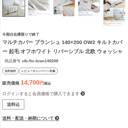
今期分在庫限りで終了
マルチカバー ブランシュ 140×200 OW2 キルトカバ
ー 起毛 オフホワイト リバーシブル 北欧 ウォッシャ
ブル ソファカバー ベッドカバー ベッドスプレッド 
商品番号
clb-ftc-bran140200
こたつ布団カバー ラグ マット 2409SSp2
送料無料
レビューキャンペーン対象
14,700
販売価格
税込
ログインすると会員価格で購入できます
送料込
送料・配送・納期について