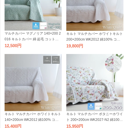
マルチカバー マグノリア 140×200 2
キルト マルチカバー ホワイトキルト
016 キルトカバー 綿 起毛 コットン
200×200cm WK2012 綿100% コッ
アイボリー ライトグリーン リバーシ
トン100% ホワイト 無地 ウォッシャ
12,500
19,800
ブル オールシーズン 北欧 ウォッシ
ブル ラグ マット こたつ布団カバー
ャブル ソファカバー ベッドカバー
ベッドカバー ベッドスプレッド ソフ
ベッドスプレッド こたつ布団カバー
ァカバー 正方形 角型
ラグ マット 長方形
キルト マルチカバー ボタニーホワイ
キルト マルチカバー ホワイトキルト
ト 200×200cm WK2027-N2 綿100%
140×200cm WK2012 綿100% コッ
コットン100% ホワイト 花柄 無地 ウ
トン100% ホワイト 無地 ウォッシャ
15,950
15,400