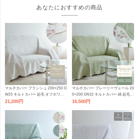
あなたにおすすめの商品
マルチカバー ブランシュ 200×250 O
マルチカバー プレーリーヴェール 20
W25 キルトカバー 起毛 オフホワイ
0×200 GN32 キルトカバー 綿 起毛
ト リバーシブル 北欧 ウォッシャブ
コットン グリーン リバーシブル 北
21,200
16,500
ル ソファカバー ベッドカバー ベッ
欧 ウォッシャブル ソファカバー ベ
ドスプレッド こたつ布団カバー ラグ
ッドカバー ベッドスプレッド こたつ
マット 2409SSp2
布団カバー ラグ マット