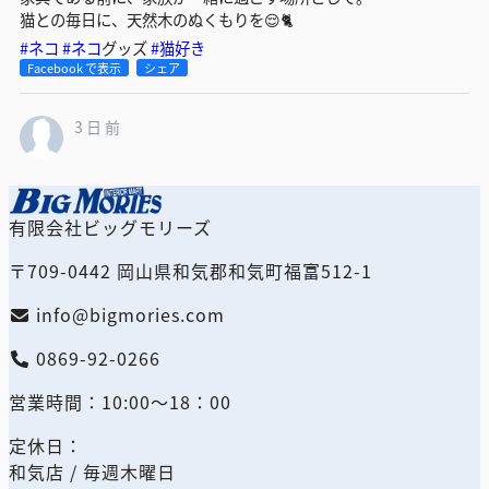
猫との毎日に、天然木のぬくもりを😌🐈
#ネコ
#ネコ
グッズ
#猫好き
Facebook で表示
シェア
3 日 前
【商品紹介🎉】
猫はキューブの中でのんびり。
有限会社ビッグモリーズ
人はその隣で、飲み物を置いたり、本を読んだり。
その日の気分に合わせて、人と猫が同じ場所を共有できます。
〒709-0442 岡山県和気郡和気町福富512-1
キャットキューブはスタッキングもできるので、複数を組み合わ
せれば、猫のお気に入りの居場所を増やすことも。
info@bigmories.com
暮らし方に合わせて、自由に使える家具です。
家具である前に、家族が一緒に過ごす場所として。
0869-92-0266
猫との毎日に、天然木のぬくもりを😌🐈
#ネコ
#ネコグッズ
#ネコラブ
営業時間：10:00～18：00
Facebook で表示
シェア
定休日：
和気店 / 毎週木曜日