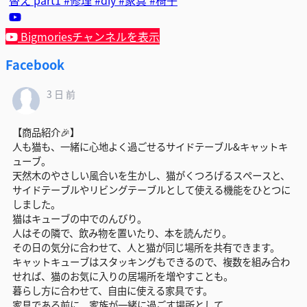
替え part1 #修理 #diy #家具 #椅子
Bigmoriesチャンネルを表示
Facebook
3 日 前
【商品紹介🎉】
人も猫も、一緒に心地よく過ごせるサイドテーブル&キャットキ
ューブ。
天然木のやさしい風合いを生かし、猫がくつろげるスペースと、
サイドテーブルやリビングテーブルとして使える機能をひとつに
しました。
猫はキューブの中でのんびり。
人はその隣で、飲み物を置いたり、本を読んだり。
その日の気分に合わせて、人と猫が同じ場所を共有できます。
キャットキューブはスタッキングもできるので、複数を組み合わ
せれば、猫のお気に入りの居場所を増やすことも。
暮らし方に合わせて、自由に使える家具です。
家具である前に、家族が一緒に過ごす場所として。