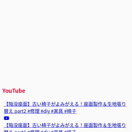
梅雨になると、家具の裏が心配になる話―MDFとカビに
ついて、正直に話します
ブログを読む
ONLINE SHOPPING
[公式]
Bigmories オンラインショップ
楽天市場店
Yahoo!ショッピング店
Amazon店
YouTube
【陥没座面】古い椅子がよみがえる！座面製作＆生地張り
替え part2 #修理 #diy #家具 #椅子
【陥没座面】古い椅子がよみがえる！座面製作＆生地張り