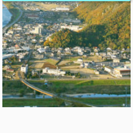
お知らせ
2026/7/29
熊本地震の影響により、お届け遅延の可能性があります。
2026/7/21
営業時間変更
夏季休業につきまして（8月13日(木)～8月17日(月)）
2026/7/18
イベント・ワークショップ
和気店サマーセール開催中！ お買い得品をご紹介☆7/18(土)～
8/12(水)
お知らせ一覧
いらっしゃいませ！私たちは岡山県の端、和気町
にある家具店です。