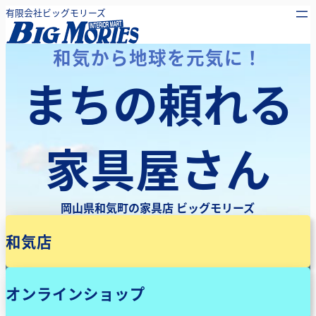
内
有限会社ビッグモリーズ
容
を
和気から地球を元気に！
ス
まちの頼れる
キ
ッ
プ
家具屋さん
岡山県和気町の家具店 ビッグモリーズ
和気店
オンラインショップ