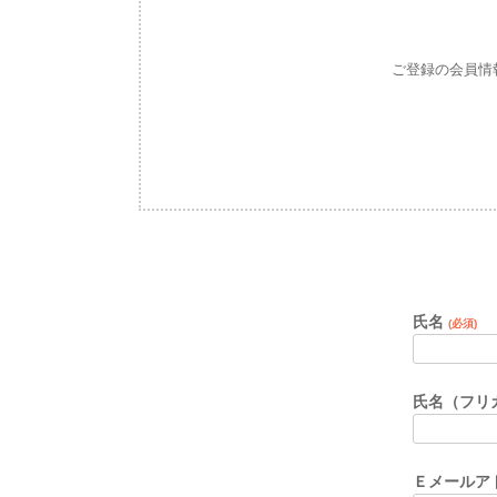
ご登録の会員情
氏名
(必須)
氏名（フリ
Ｅメールア