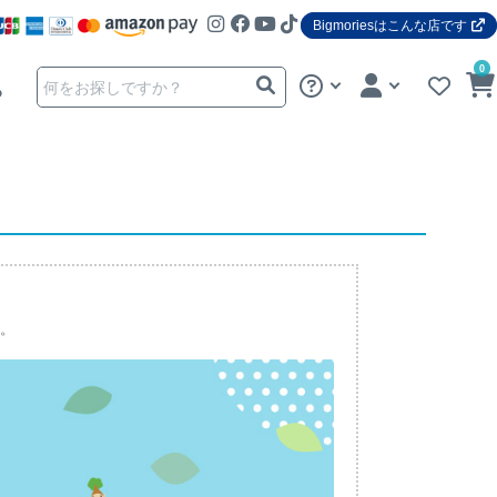
Bigmoriesはこんな店です
0
る
）。