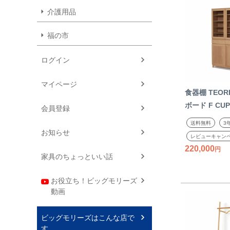
介護用品
福の市
ログイン
マイページ
食器棚 TEOR
ボード F CUP
会員登録
イタイプ ダ
送料無料
3
ド シンプル 
お知らせ
レビューキャン
木製 ナチュラ
220,000
家具のちょっといい話
産 日本製
お役立ち！ビッグモリーズ
動画
ビッグモリーズはこんな店で
す