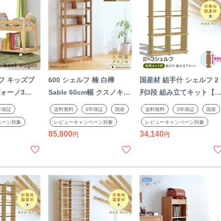
フ キッズブ
600 シェルフ 楠 白樺
国産材 組手什 シェルフ 2
ォーノ3
Sable 60cm幅 クスノキ
列3段 組み立てキット【
認定店 トイラッ
天然木 幅60cm オイル仕
規格85mmピッチ】幅
年保証
送料無料
3年保証
国産
送料無料
3年保証
国産
納 本棚 絵本
上げ 本棚 書棚 オープタイ
90cm DIY 無垢材 杉 本棚
ペーン対象
レビューキャンペーン対象
レビューキャンペーン対象
クト 天然木
プ 木製 日本製 国産 国産
シェルフ ラック 収納 棚
85,800
34,140
供用 木製
材 完成品 くすのき 無垢材
天然木 組み立て 工作 夏
み 日本製 親子で くでじ
う セット 2306SS