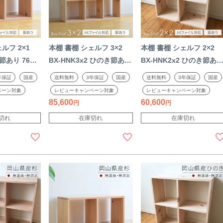
ルフ 2×1
本棚 書棚 シェルフ 3×2
本棚 書棚 シェルフ 2×2
杉節あり 76cm
BX-HNK3x2 ひのき節あり
BX-HNK2x2 ひのき節あ
イル対応】 ボ
【A4ファイル対応】
【A4ファイル対応】
年保証
国産
送料無料
3年保証
国産
送料無料
3年保証
国産
 無垢材 無
113cm幅 ボックスシェル
76cm幅 ボックスシェル
ペーン対象
レビューキャンペーン対象
レビューキャンペーン対象
rk's 完成品 ス
フ sny work's 完成品 天然
sny work's 完成品 天然
85,600
60,600
ナチュラル 天
素材 無塗装 木製 日本製
材 無塗装 木製 日本製 シ
切れ
在庫切れ
在庫切れ
国産材 日本製
シャイニーワークス【受
ャイニーワークス【受注
ークス【受
注】
2506SS