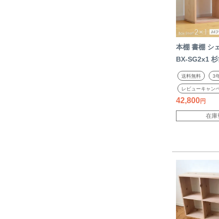
本棚 書棚 シェ
BX-SG2x1 
幅 【A4ファ
送料無料
3
ックスシェルフ
レビューキャン
塗装 sny wo
42,800
ギ シンプル 
在庫
然木 木製 純
シャイニーワ
注】