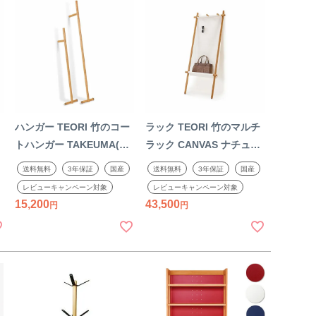
ハンガー TEORI 竹のコー
ラック TEORI 竹のマルチ
トハンガー TAKEUMA(S)
ラック CANVAS ナチュラ
製
ナチュラル オイル仕上げ
ル オイル仕上げ 木製 竹製
送料無料
3年保証
国産
送料無料
3年保証
国産
日
木製 竹製 天然木 国産 日
天然木 国産 日本製
レビューキャンペーン対象
レビューキャンペーン対象
本製
15,200
43,500