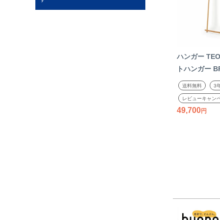
ハンガー TEO
トハンガー BR
かけ えもんか
送料無料
3
ル オイル仕上
レビューキャン
天然木 国産 
49,700