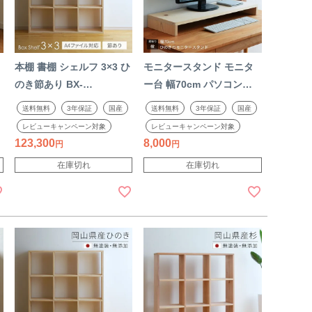
本棚 書棚 シェルフ 3×3 ひ
モニタースタンド モニタ
り
のき節あり BX-
ー台 幅70cm パソコン台
HNK3x3【A4ファイル対
sny work's 机上台 モニタ
送料無料
3年保証
国産
送料無料
3年保証
国産
フ
応】 113cm幅 ボックスシ
ー台 卓上 木製 ひのき 無
レビューキャンペーン対象
レビューキャンペーン対象
素
ェルフ sny work's 完成品
垢材 無塗装 天然素材 ナチ
123,300
8,000
天然素材 ナチュラル 無着
ュラル 完成品 国産 日本製
在庫切れ
在庫切れ
】
色 無垢材 オープンシェル
【受注】 2506SS
フ 木製 日本製【受注】
2506SS