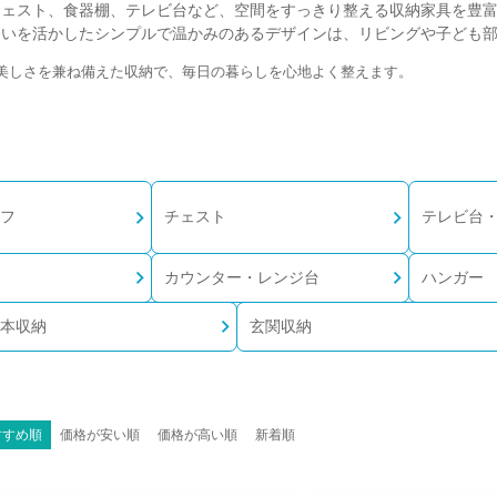
チェスト、食器棚、テレビ台など、空間をすっきり整える収納家具を豊
合いを活かしたシンプルで温かみのあるデザインは、リビングや子ども
美しさを兼ね備えた収納で、毎日の暮らしを心地よく整えます。
フ
チェスト
テレビ台・
カウンター・レンジ台
ハンガー
本収納
玄関収納
すすめ順
価格が安い順
価格が高い順
新着順