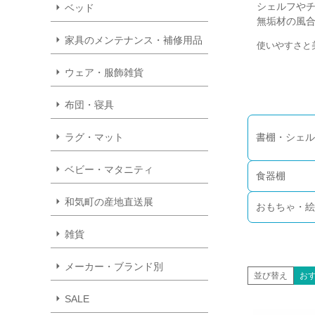
シェルフや
ベッド
無垢材の風
家具のメンテナンス・補修用品
使いやすさと
ウェア・服飾雑貨
布団・寝具
ラグ・マット
書棚・シェル
ベビー・マタニティ
食器棚
和気町の産地直送展
おもちゃ・絵
雑貨
メーカー・ブランド別
並び替え
お
SALE