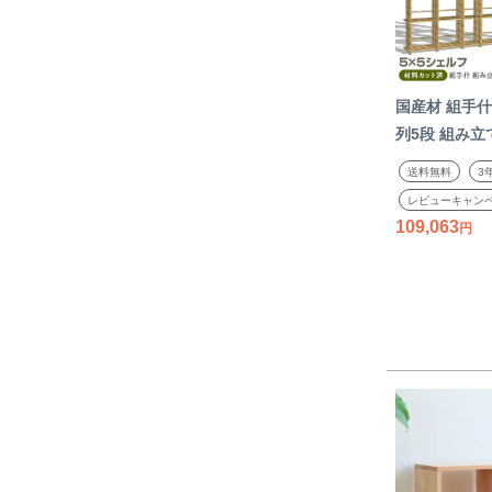
国産材 組手什
列5段 組み
規格85mmピ
送料無料
3
200cm DIY
レビューキャン
シェルフ ラッ
109,063
天然木 組み立
み 親子で く
ト 2306SS