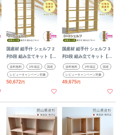
国産材 組手什 シェルフ 2
国産材 組手什 シェルフ 3
新
列5段 組み立てキット【新
列3段 組み立てキット【新
規格85mmピッチ】幅
規格85mmピッチ】幅
送料無料
3年保証
国産
送料無料
3年保証
国産
90cm DIY 無垢材 杉 本棚
130cm DIY 無垢材 杉 本棚
レビューキャンペーン対象
レビューキャンペーン対象
シェルフ ラック 収納 棚
シェルフ ラック 収納 棚
50,672
49,675
休
天然木 組み立て 工作 夏休
天然木 子供 組み立て 工作
ゅ
み 親子で くでじゅう セッ
夏休み 親子で くでじゅう
ト 2306SS
2306SS