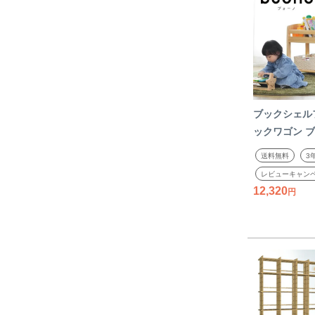
ブックシェル
ックワゴン ブ
yamatoya
送料無料
3
ク おもちゃ収
レビューキャン
ラック コンパ
12,320
ナチュラル 子