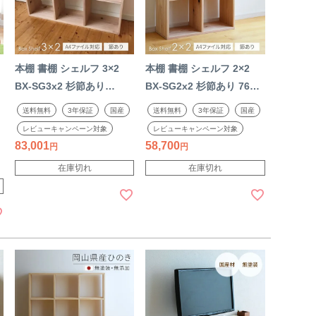
本棚 書棚 シェルフ 3×2
本棚 書棚 シェルフ 2×2
ッ
BX-SG3x2 杉節あり
BX-SG2x2 杉節あり 76cm
113cm幅 【A4ファイル対
幅 【A4ファイル対応】 ボ
送料無料
3年保証
国産
送料無料
3年保証
国産
応】 ボックスシェルフ 無
ックスシェルフ 無垢材 無
レビューキャンペーン対象
レビューキャンペーン対象
垢材 無塗装 sny work's 完
塗装 sny work's 完成品 ス
83,001
58,700
プ
成品 スギ シンプル ナチュ
ギ シンプル ナチュラル 天
在庫切れ
在庫切れ
ラル 天然木 木製 純国産材
然木 木製 純国産材 日本製
日本製 シャイニーワーク
シャイニーワークス【受
ス【受注】
注】