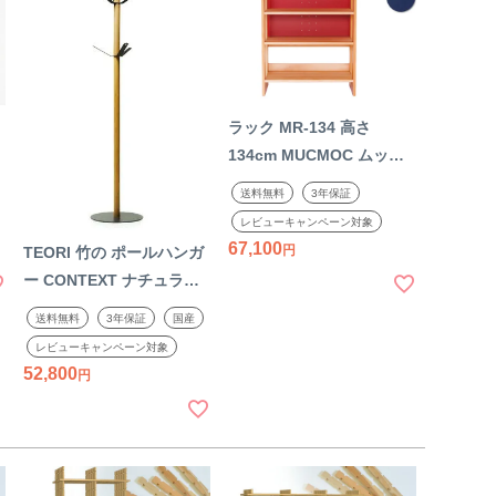
ラック MR-134 高さ
134cm MUCMOC ムック
モックレッド ブルー ホワ
送料無料
3年保証
木
イト 書棚 本棚 ブックシェ
レビューキャンペーン対象
ルフ オープンラック 日本
67,100
TEORI 竹の ポールハンガ
製 国産
ー CONTEXT ナチュラル
オイル仕上げ 木製 竹製 天
送料無料
3年保証
国産
然木 コートハンガー エン
レビューキャンペーン対象
トランス国産 日本製
52,800