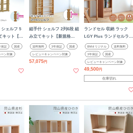
 シェルフ 5
組手什 シェルフ 2列6段 組
ランドセル 収納 ラック
立てキット【新
み立てキット【新規格
LGY Plus ランドセルラ
ッチ】幅
85mmピッチ】幅100cm
ク 完成品 スリム 天然木
年保証
国産
送料無料
3年保証
国産
BMオリジナル
送料無料
 無垢材 杉 本棚
DIY 無垢材 杉 本棚 ブック
木製 アルダー材 ランドセ
ペーン対象
レビューキャンペーン対象
3年保証
国産
ク 収納 棚
シェルフ ラック 収納 棚
ル 棚 日本製 国産 北欧 無
57,075
レビューキャンペーン対象
て 工作 夏休
天然木 子供 組み立て 工作
垢 リビング 杉工場 シン
49,500
でじゅう セッ
夏休み 日本製 親子で くで
ル
在庫切れ
じゅう 2306SS