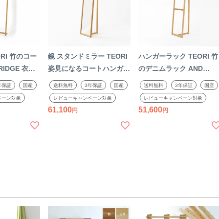
RI 竹のコー
鏡 スタンドミラー TEORI
ハンガーラック TEORI 竹
IDGE 衣文
姿見になるコートハンガー
のデニムラック AND
け ナチュラ
AND MIRROR ナチュラル
LADDER ナチュラル オイ
年保証
国産
送料無料
3年保証
国産
送料無料
3年保証
国産
げ 木製 竹製
オイル仕上げ 木製 竹製 天
ル仕上げ 木製 竹製 天然
ペーン対象
レビューキャンペーン対象
レビューキャンペーン対象
日本製
然木 姿見 国産 日本製
デニム掛け コートハンガ
61,100
51,600
ー国産 日本製