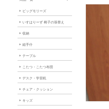
ビッグモリーズ
いすはりーず 椅子の張替え
収納
組手什
テーブル
こたつ・こたつ布団
デスク・学習机
チェア・クッション
キッズ