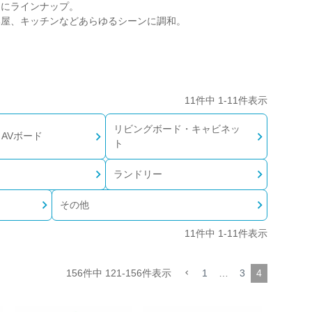
富にラインナップ。
部屋、キッチンなどあらゆるシーンに調和。
11
件中
1
-
11
件表示
リビングボード・キャビネッ
AVボード
ト
ランドリー
その他
11
件中
1
-
11
件表示
156
件中
121
-
156
件表示
1
…
3
4