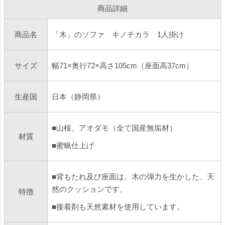
商品詳細
商品名
「木」のソファ キノチカラ 1人掛け
サイズ
幅71×奥行72×高さ105cm（座面高37cm）
生産国
日本（静岡県）
■山桜、アオダモ（全て国産無垢材）
材質
■蜜蝋仕上げ
■背もたれ及び座面は、木の弾力を生かした、天
然のクッションです。
特徴
■接着剤も天然素材を使用しています。