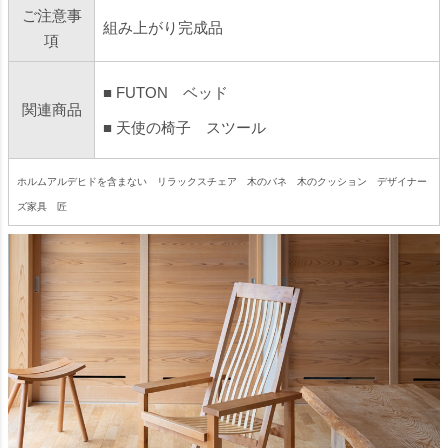
ご注意事
組み上がり完成品
項
■
FUTON ベッド
関連商品
■
天使の椅子 スツール
ホルムアルデヒドを含まない リラックスチェア 木のバネ 木のクッション デザイナー
ズ家具 匠