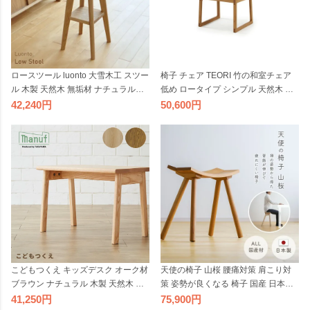
ロースツール luonto 大雪木工 スツー
椅子 チェア TEORI 竹の和室チェア
ル 木製 天然木 無垢材 ナチュラル色
低め ロータイプ シンプル 天然木 木
ナラ材 無垢材 国産 日本製 北海道 高
目 木製 ナチュラル テオリ 国産 日本
42,240
50,600
級
製
天使の椅子 山桜 腰痛対策 肩こり対
こどもつくえ キッズデスク オーク材
策 姿勢が良くなる 椅子 国産 日本製
ブラウン ナチュラル 木製 天然木 シ
無垢材 山桜 ギタリスト 姿勢矯正 チ
ンプル 机 学習机 学習デスク 無垢材
75,900
41,250