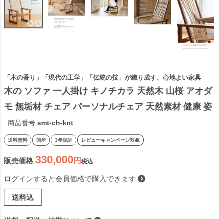
「木の香り」「現代の工学」「伝統の技」が織り成す、心地よい家具
木の ソファ 一人掛け キノチカラ 天然木 山桜 アオダ
モ 無垢材 チェア パーソナルチェア 天然素材 健康 姿
勢 有害物質 を含まない 国産材 日本製 すまうと【受
商品番号
smt-ch-knt
注】
送料無料
国産
3年保証
レビューキャンペーン対象
330,000
販売価格
税込
ログインすると会員価格で購入できます
送料込