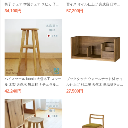
椅子 チェア 学習チェア スピカ 子供
習イス オイル仕上げ 完成品 日本製
用 日本製 ライトグレー 天然木 木製
国産 天然木 子供 キッズ チェア 無垢
34,100
57,200
高さ調節 ナチュラル 国産
材 くすのき クスノキ sable サブレ
国産材
ハイスツール luonto 大雪木工 スツー
ブックタッチ ウォールナット材 オイ
ル 木製 天然木 無垢材 ナチュラル色
ル仕上げ 杉工場 天然木 無垢材 F☆☆
ナラ材 国産 日本製 無垢材 北海道 高
☆☆ ナチュラル 本立て ブックエン
42,240
27,500
級
ド 完成品 国産 日本製 木と風 kukka
クッカ ウォルナット ダークブラウン