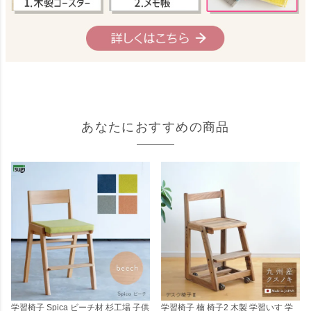
あなたにおすすめの商品
学習椅子 Spica ビーチ材 杉工場 子供
学習椅子 楠 椅子2 木製 学習いす 学