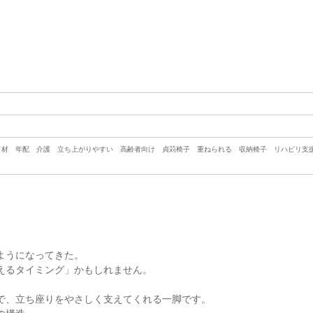
ド材 年配 介護 立ち上がりやすい 高齢者向け 貞苅椅子 重ねられる 収納椅子 リハビリ支
ようになってきた。
えるタイミング」かもしれません。
で、立ち座りをやさしく支えてくれる一脚です。