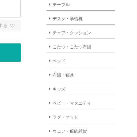
テーブル
デスク・学習机
する
チェア・クッション
こたつ・こたつ布団
ベッド
布団・寝具
キッズ
ベビー・マタニティ
ラグ・マット
ウェア・服飾雑貨