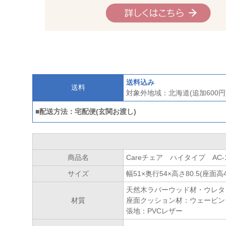
送料込み
送料
対象外地域：北海道(追加600円
■配送方法：宅配便(玄関お渡し)
商品名
Careチェア ハイタイプ AC-11
サイズ
幅51×奥行54×高さ80.5(座面高4
天然木ラバーウッド材・ウレタ
材質
座面クッション材：ウェービン
張地：PVCレザー