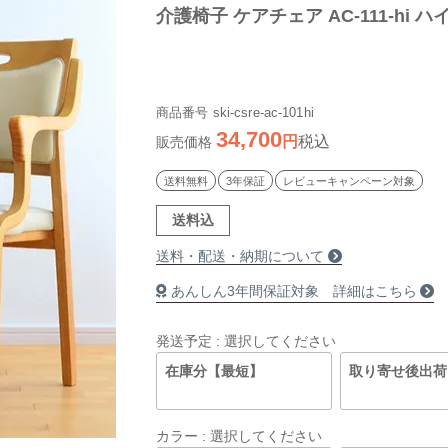
介護椅子 ケアチェア AC-111-hi 
商品番号
ski-csre-ac-101hi
34,700
税込
販売価格
送料無料
3年保証
レビューキャンペーン対象
送料込
送料・配送・納期について
あんしん3年間保証対象 詳細はこちら
発送予定
選択してください
在庫分【最短】
取り寄せ後出荷
カラー
選択してください