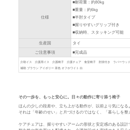
■耐荷重：約80kg
■重量：約6kg
仕様
■半肘タイプ
■握りやすいグリップ付き
■収納時、スタッキング可能
生産国
タイ
ご注意事項
■完成品
介助イス 介護用イス 介護椅子 介護チェア 食堂椅子 肘掛付き ラバーウッ
補助 ブラウン アイボリー 茶色 オフホワイト 白
その一歩を、もっと安心に。日々の動作に寄り添う椅子
ほんの少しの段差や、立ち上がる動作が、以前より気になる
それは「年齢のせい」と片づけるのではなく、「暮らしを整
ケアチェアは、握りやすいアームの形状と安定感のある設計