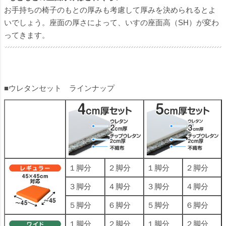
お手持ちの椅子のもとの厚みも考慮して厚みを決められるとよ
いでしょう。座面の厚さによって、いすの座面高（SH）が変わ
ってきます。
■ウレタンセット ラインナップ
１脚分
２脚分
１脚分
２脚分
３脚分
４脚分
３脚分
４脚分
５脚分
６脚分
５脚分
６脚分
１脚分
２脚分
１脚分
２脚分