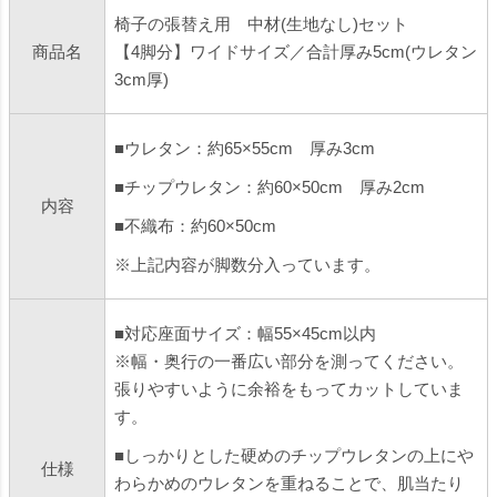
椅子の張替え用 中材(生地なし)セット
商品名
【4脚分】ワイドサイズ／合計厚み5cm(ウレタン
3cm厚)
■ウレタン：約65×55cm 厚み3cm
■チップウレタン：約60×50cm 厚み2cm
内容
■不織布：約60×50cm
※上記内容が脚数分入っています。
■対応座面サイズ：幅55×45cm以内
※幅・奥行の一番広い部分を測ってください。
張りやすいように余裕をもってカットしていま
す。
■しっかりとした硬めのチップウレタンの上にや
仕様
わらかめのウレタンを重ねることで、肌当たり