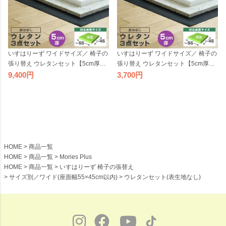
いすはりーず ワイドサイズ／ 椅子の
いすはりーず ワイドサイズ／ 椅子の
張り替え ウレタンセット【5cm厚】
張り替え ウレタンセット【5cm厚】
【5脚分】※表地なし・中材のみ ( ウ
【1脚分】 ※表地なし・中材のみ ( ウ
9,400
3,700
レタン + チップウレタン + 不織布 )
レタン + チップウレタン + 不織布 )
いす DIY イス 張り替え キット チェ
いす DIY イス 張り替え キット チェ
ア 座面 修理 材料 クッション スポン
ア 座面 修理 材料 クッション スポン
ジ 椅子 張替え
ジ 椅子 張替え
HOME
商品一覧
HOME
商品一覧
Mories Plus
HOME
商品一覧
いすはりーず 椅子の張替え
サイズ別／ワイド(座面幅55×45cm以内)
ウレタンセット(表生地なし)