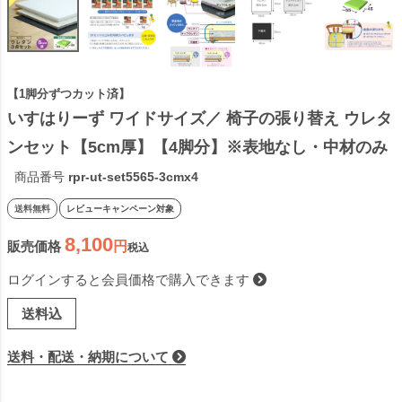
【1脚分ずつカット済】
いすはりーず ワイドサイズ／ 椅子の張り替え ウレタ
ンセット【5cm厚】【4脚分】※表地なし・中材のみ 
( ウレタン + チップウレタン + 不織布 ) いす DIY イ
商品番号
rpr-ut-set5565-3cmx4
ス 張り替え キット チェア 座面 修理 材料 クッショ
送料無料
レビューキャンペーン対象
ン スポンジ 椅子 張替え
8,100
販売価格
税込
ログインすると会員価格で購入できます
送料込
送料・配送・納期について