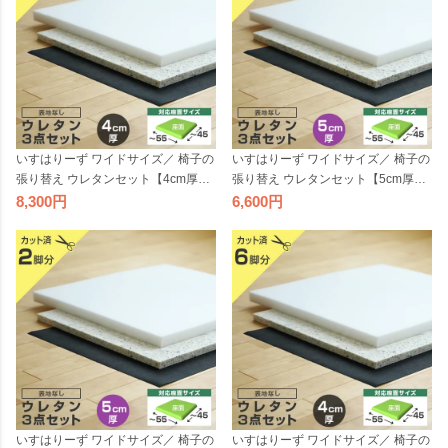
いすはりーず ワイドサイズ／ 椅子の
いすはりーず ワイドサイズ／ 椅子の
張り替え ウレタンセット【4cm厚】
張り替え ウレタンセット【5cm厚】
【5脚分】 ※表地なし・中材のみ ( ウ
【3脚分】※表地なし・中材のみ ( ウ
8,300
6,600
レタン + チップウレタン + 不織布 )
レタン + チップウレタン + 不織布 )
いす DIY イス 張り替え キット チェ
いす DIY イス 張り替え キット チェ
ア 座面 修理 材料 クッション スポン
ア 座面 修理 材料 クッション スポン
ジ 椅子 張替え
ジ 椅子 張替え
いすはりーず ワイドサイズ／ 椅子の
いすはりーず ワイドサイズ／ 椅子の