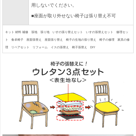
用しないでください。
■座面が取り外せない椅子は張り替え不可
キット 材料 補修 張地 張り地 いすの張り替えセット いすの張替えセット 修理セッ
ト 食卓椅子 座面張替え 座面張り替え 椅子の生地の張り替え 椅子の修理 家具の修
理 リペアセット リフォーム イスの張替え 椅子張替え DIY