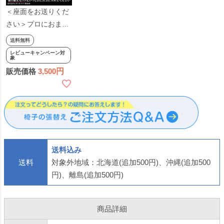
＜座面をお送りくだ
さい＞プロにおまか
せ！ 椅子の張り替え
送料無料
×1脚分（作業費の
レビューキャンペーン対
象
み・材料費別）※材
販売価格
3,500
料は別ページからお
求めください※ 椅子
の張替え 椅子 はり
かえ 作業 サービス
返送
送料込み
送料
対象外地域：北海道(追加500円)、沖縄(追加500
円)、離島(追加500円)
商品詳細