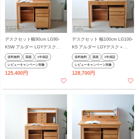
デスクセット幅90cm LG90-
デスクセット 幅100cm LG100-
KSW アルダー LGYデスク
KS アルダー LGYデスク＋
+Kukkaシェルフ+Kukkaワゴン
Kukkaシェルフ＋LGYワゴン 杉
送料無料
国産
3年保証
送料無料
国産
3年保証
杉工場 学習机 日本製 天然木 完
工場 学習机 天然木 日本製 コン
レビューキャンペーン対象
レビューキャンペーン対象
成品 シンプルコンパクト ロー
パクト シンプル 勉強机 ナチュ
125,400
128,700
タイプ ナチュラル ヒノキ リビ
ラル ヒノキ 国産 テレワーク リ
ング学習 国産 テレワーク リモ
モートワーク
ートワーク