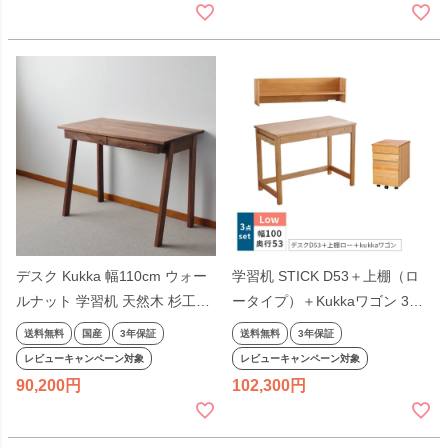
ワーク リモートワーク
セット シンプル 国産※ワゴン
は別売
デスク Kukka 幅110cm ウォー
学習机 STICK D53＋上棚（ロ
ルナット 学習机 天然木 杉工場
ータイプ）＋Kukkaワゴン 3点
完成品 日本製 オイル仕上げ 平
セット デスクセット 奥行53cm
送料無料
国産
3年保証
送料無料
3年保証
机 シンプル コンパクト 引出し
幅100cm 杉工場 完成品 天然木
レビューキャンペーン対象
レビューキャンペーン対象
付き ダークブラウン 国産 テレ
国産 引出し 低ホルム アルダー
90,200
102,300
ワーク リモートワーク
オイル仕上げ シンプル ナチュ
ラル ヒノキ ロータイプ コンパ