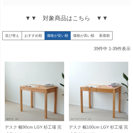
▼▼ 対象商品はこちら ▼▼
並び替え
おすすめ順
価格が安い順
価格が高い順
新着順
39
件中
1
-
39
件表示
デスク 幅90cm LGY 杉工場 完
デスク 幅100cm LGY 杉工場 完