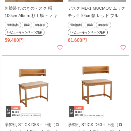
無塗装 ひのきのデスク 幅
デスク MD-1 MUCMOC ムック
100cm Albero 杉工場 ヒノキ 平
モック 94cm幅 レッド ブルー
机 学習机天然木 日本製 完成品
ホワイト日本製 杉工場 オイル
送料無料
国産
3年保証
送料無料
国産
3年保証
無垢材 集成材 白木 ナチュラル
仕上げ 天板昇降 リビング学習
レビューキャンペーン対象
レビューキャンペーン対象
100cm幅 国産 テレワーク リモ
机 コンパクト シンプル 国産 約
59,400
61,600
ートワーク
100cm幅 約幅100cm
学習机 STICK D53＋上棚（ロ
学習机 STICK D60＋上棚（ロ