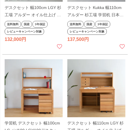
デスクセット 幅100cm LGY 杉
デスクセット Kukka 幅110cm
工場 アルダー オイル仕上げ シ
アルダー 杉工場 学習机 日本製
ンプル 学習机 天然木 ナチュラ
完成品 シンプル オイル仕上げ
送料無料
国産
3年保証
送料無料
国産
3年保証
ル ヒノキ 完成品 国産 テレワー
引出し付き 天然木 ナチュラル
レビューキャンペーン対象
レビューキャンペーン対象
ク リモートワーク 日本製
コンパクト 国産
132,000
137,500
学習机 デスクセット 幅100cm
デスクセット 幅110cm LGY 杉