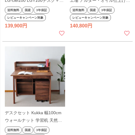
LG-ciel100 LGY100デスク＋ブ
工場 アルダー・オイル仕上げ
ックシエル100＋LGYワゴン ア
シンプル 天然木 学習机 ナチュ
送料無料
国産
3年保証
送料無料
国産
3年保証
ルダー 杉工場 天然木 日本製
ラル ヒノキ 完成品 国産 テレワ
レビューキャンペーン対象
レビューキャンペーン対象
100cm幅 勉強机 ナチュラル
ーク リモートワーク 日本製
139,900
140,800
ヒノキ 国産 テレワーク リモー
トワーク
デスクセット Kukka 幅100cm
ウォールナット 学習机 天然木
杉工場 完成品 日本製 オイル仕
送料無料
国産
3年保証