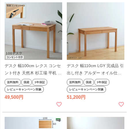
デスク 幅100cm レクス コンセ
デスク 幅110cm LGY 完成品 引
ント付き 天然木 杉工場 平机 学
出し付き アルダー オイル仕上
習机 シンプル 引出し付きリビ
げ シンプル天然木 学習机 平机
送料無料
国産
3年保証
送料無料
国産
3年保証
ング学習 抽斗付き アルダー材
奥行きが浅い ナチュラル ヒノ
レビューキャンペーン対象
レビューキャンペーン対象
4口 日本製 国産 テレワーク リ
キ 杉工場 国産 テレワーク リモ
49,500
51,200
モートワーク
ートワーク 日本製