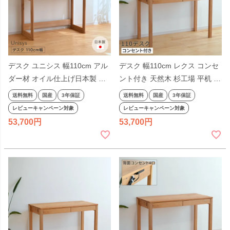
デスク ユニシス 幅110cm アル
デスク 幅110cm レクス コンセ
ダー材 オイル仕上げ日本製 杉
ント付き 天然木 杉工場 平机 学
工場 引出し付き 鍵付き 天然木
習机 シンプル 引出し付き 抽斗
送料無料
国産
3年保証
送料無料
国産
3年保証
学習机 平机 奥行きが浅い ナチ
付き アルダー材 4口 日本製 国
レビューキャンペーン対象
レビューキャンペーン対象
ュラル ヒノキ 国産
産 テレワーク リモートワーク
53,700
53,700