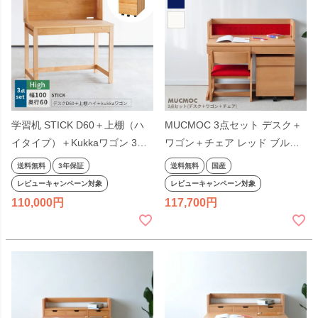
学習机 STICK D60＋上棚（ハ
MUCMOC 3点セット デスク＋
イタイプ）＋Kukkaワゴン 3点
ワゴン＋チェア レッド ブルー
セット デスクセット 奥行60cm
ホワイト MD-1杉工場 ムックモ
送料無料
3年保証
送料無料
国産
幅100cm 杉工場 完成品 収納付
ック 天板昇降 オイル仕上げ リ
レビューキャンペーン対象
レビューキャンペーン対象
き 低ホルム アルダー材 シンプ
ビング学習机 コンパクト デス
110,000
117,700
ル ナチュラル コンパクト 日本
クセット シンプル 日本製 国産
製