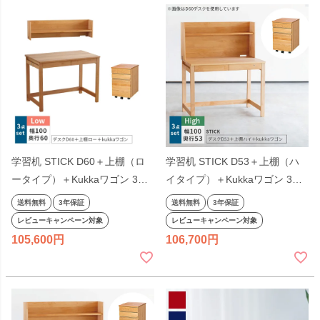
クト 無垢 日本製
学習机 STICK D60＋上棚（ロ
学習机 STICK D53＋上棚（ハ
ータイプ）＋Kukkaワゴン 3点
イタイプ）＋Kukkaワゴン 3点
セット デスクセット 奥行60cm
セット デスクセット 奥行53cm
送料無料
3年保証
送料無料
3年保証
幅100cm 杉工場 完成品 収納付
幅100cm 杉工場 完成品 天然木
レビューキャンペーン対象
レビューキャンペーン対象
き 低ホルム アルダー材 シンプ
国産 引出し 低ホルム アルダー
105,600
106,700
ル ナチュラル コンパクト 日本
オイル仕上げ シンプル ナチュ
製
ラル ヒノキ コンパクト 無垢 日
本製