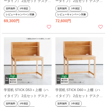
ータイプ） 2点セット デスクセ
ータイプ） 2点セット デスクセ
ット 奥行53cm 幅100cm 杉工
ット 奥行60cm 幅100cm 杉工
送料無料
3年保証
送料無料
3年保証
場 完成品 天然木 国産 引出し
場 完成品 天然木 国産 引出し
レビューキャンペーン対象
レビューキャンペーン対象
低ホルム アルダー材 オイル仕
低ホルム アルダー材 オイル仕
69,300
72,600
上げ シンプル ナチュラル ヒノ
上げ シンプル ナチュラル ヒノ
キ ロータイプ コンパクト 無垢
キ ロータイプ コンパクト 無垢
日本製
日本製
学習机 STICK D53＋上棚（ハ
学習机 STICK D60＋上棚（ハ
イタイプ） 2点セット デスクセ
イタイプ） 2点セット デスクセ
ット 奥行53cm 幅100cm 杉工
ット 奥行60cm 幅100cm 杉工
送料無料
3年保証
送料無料
3年保証