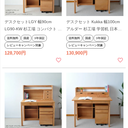
デスクセットLGY 幅90cm
デスクセット Kukka 幅100cm
LG90-KW 杉工場 コンパクト 省
アルダー 杉工場 学習机 日本製
スペース アルダー シンプル 学
完成品 シンプル オイル仕上げ
送料無料
国産
3年保証
送料無料
国産
3年保証
習机 勉強机 ナチュラル 天然木
引出し付き 天然木 ナチュラル
レビューキャンペーン対象
レビューキャンペーン対象
ヒノキ 国産 テレワーク リモー
コンパクト 国産
128,700
130,900
トワーク 日本製 kukkaワゴン