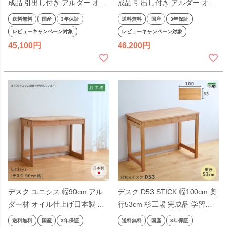
成品 引出し付き アルダー オイ
成品 引出し付き アルダー オイ
ル仕上げ シンプル 天然木 学習
ル仕上げ シンプル天然木 学習
送料無料
国産
3年保証
送料無料
国産
3年保証
机 平机 奥行きが浅い ヒノキ 国
机 平机 奥行きが浅い ナチュラ
レビューキャンペーン対象
レビューキャンペーン対象
産 テレワーク リモートワーク
ル ヒノキ 国産 テレワーク リモ
45,100
46,200
日本製
ートワーク 日本製
デスク ユニシス 幅90cm アル
デスク D53 STICK 幅100cm 奥
ダー材 オイル仕上げ日本製 杉
行53cm 杉工場 完成品 学習机
工場 引出し付き 鍵付き 天然木
平机 引出し付き 国産 日本製 低
送料無料
国産
3年保証
送料無料
国産
3年保証