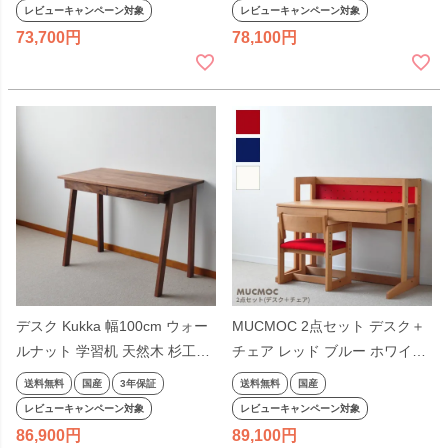
場 完成品 天然木 国産 引出し
場 完成品 天然木 国産 引出し
レビューキャンペーン対象
レビューキャンペーン対象
低ホルム アルダー材 オイル仕
低ホルム アルダー材 オイル仕
73,700
78,100
上げ シンプル ナチュラル ヒノ
上げ シンプル ナチュラル ヒノ
キ コンパクト 無垢 日本製
キ コンパクト 無垢 日本製
デスク Kukka 幅100cm ウォー
MUCMOC 2点セット デスク＋
ルナット 学習机 天然木 杉工場
チェア レッド ブルー ホワイト
完成品 日本製 オイル仕上げ 平
MD-1杉工場 ムックモック 日本
送料無料
国産
3年保証
送料無料
国産
机 シンプル コンパクト 引出し
製 天板昇降 オイル仕上げ リビ
レビューキャンペーン対象
レビューキャンペーン対象
付き ダークブラウン 国産 テレ
ング学習机 コンパクト デスク
86,900
89,100