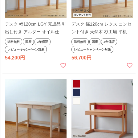
デスク 幅120cm LGY 完成品 引
デスク 幅120cm レクス コンセ
出し付き アルダー オイル仕上
ント付き 天然木 杉工場 平机 学
げ シンプル 天然木 学習机 平机
習机 シンプル 120cm幅 引出し
送料無料
国産
3年保証
送料無料
国産
3年保証
奥行きが浅い ナチュラル ヒノ
付きリビング学習 抽斗付き ア
レビューキャンペーン対象
レビューキャンペーン対象
キ 杉工場 国産 テレワーク リモ
ルダー材 4口 日本製 国産 テレ
54,200
56,700
ートワーク日本製 2306SS
ワーク リモートワーク