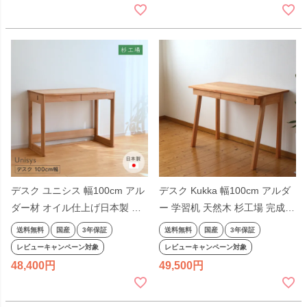
製 国産 テレワーク リモートワ
ーク
デスク ユニシス 幅100cm アル
デスク Kukka 幅100cm アルダ
ダー材 オイル仕上げ日本製 杉
ー 学習机 天然木 杉工場 完成品
工場 引出し付き 鍵付き 天然木
日本製 シンプル コンパクト ナ
送料無料
国産
3年保証
送料無料
国産
3年保証
学習机 平机 奥行きが浅い ナチ
チュラル 引出し付き 国産 テレ
レビューキャンペーン対象
レビューキャンペーン対象
ュラル ヒノキ 国産
ワーク リモートワーク
48,400
49,500