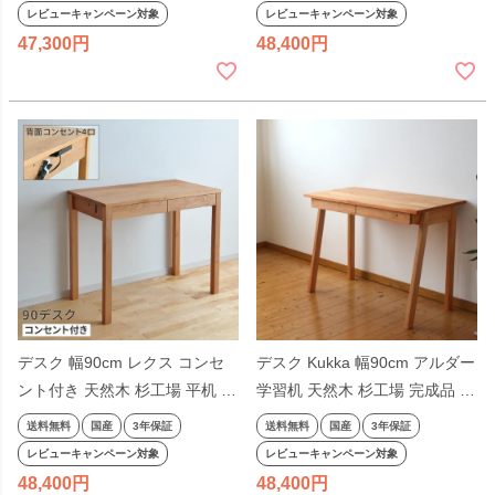
学習机 平机 奥行きが浅い ナチ
ホルム アルダー オイル仕上げ
レビューキャンペーン対象
レビューキャンペーン対象
ュラル ヒノキ 国産 テレワーク
シンプル 天然木 奥行きが浅い
47,300
48,400
リモートワーク
ナチュラル ヒノキ テレワーク
リモートワーク
デスク 幅90cm レクス コンセ
デスク Kukka 幅90cm アルダー
ント付き 天然木 杉工場 平机 学
学習机 天然木 杉工場 完成品 日
習机 シンプル リビング学習
本製 シンプル コンパクト ナチ
送料無料
国産
3年保証
送料無料
国産
3年保証
90cm幅 コンパクト 引出し付き
ュラル 引出し付き 国産 テレワ
レビューキャンペーン対象
レビューキャンペーン対象
抽斗付き アルダー材 4口 日本
ーク リモートワーク
48,400
48,400