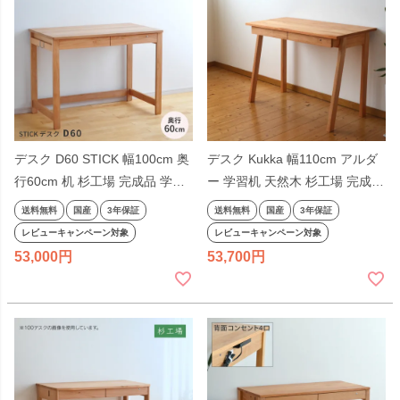
デスク D60 STICK 幅100cm 奥
デスク Kukka 幅110cm アルダ
行60cm 机 杉工場 完成品 学習
ー 学習机 天然木 杉工場 完成品
机 平机 引出し付き 国産 日本製
日本製 シンプル コンパクト ナ
送料無料
国産
3年保証
送料無料
国産
3年保証
低ホルム アルダー オイル仕上
チュラル 引出し付き 国産 テレ
レビューキャンペーン対象
レビューキャンペーン対象
げ シンプル 天然木 奥行きが深
ワーク リモートワーク
53,000
53,700
い ナチュラル ヒノキ テレワー
ク リモートワーク